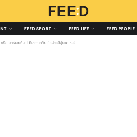
ENT
FEED SPORT
FEED LIFE
FEED PEOPLE
ือ อาร์เจนตินา? ทีมจากทวีปยุโรปจะมีลุ้นแค่ไหน?