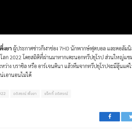
พึ่งยา
ผู้ประกาศข่าวกีฬาช่อง 7HD นักพากษ์ฟุตบอล และคอลัมนิ
ลโลก 2022 โดยสถิติที่ผ่านมาหากเตะนอกทวีปยุโรป ส่วนใหญ่แช
้นระหว่าง บราซิล หรือ อาร์เจนตินา แล้วทีมจากทวีปยุโรปจะมีลุ้นแค่
แน่เอานอนไม่ได้
022
อดิสรณ์ พึ่งยา
แจ็คกี้ อดิสรณ์
Facebook