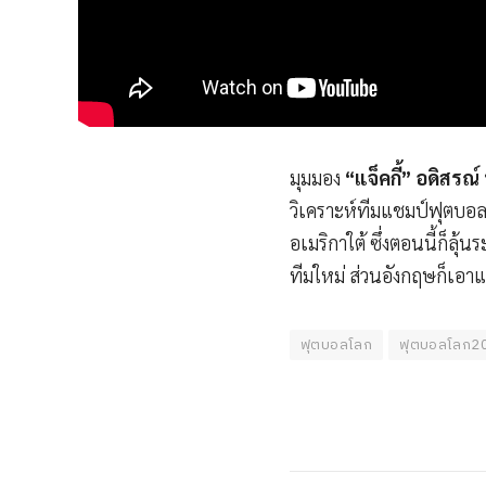
มุมมอง
“แจ็คกี้” อดิสรณ์ 
วิเคราะห์ทีมแชมป์ฟุตบอ
อเมริกาใต้ ซึ่งตอนนี้ก็ลุ
ทีมใหม่ ส่วนอังกฤษก็เอา
ฟุตบอลโลก
ฟุตบอลโลก2