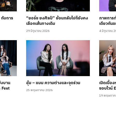
’ กับการ
“ยอร์ช ยงศิลป์” ย้อนกลับไปก็ยังคง
ภาพการท
เลือกเส้นทางเดิม
เดียวกันข
29 มิถุนายน 2026
4 มิถุนายน 
บ่งบาน
อุ้ม – แบม ความต่างและจุดร่วม
เปิดเบื้อง
n Fest
ชอบไวน์ 
25 พฤษภาคม 2026
19 พฤษภาค