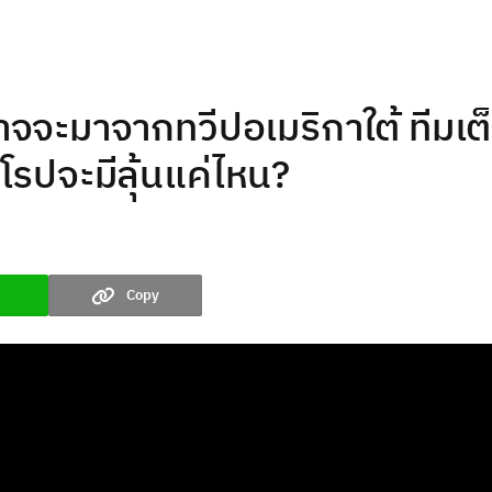
จะมาจากทวีปอเมริกาใต้ ทีมเต็
โรปจะมีลุ้นแค่ไหน?
Copy