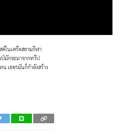
สต์ในเครือสยามกีฬา
มป์มักจะมาจากทวีป
ไหน เยอรมันก็กำลังสร้าง
Twitter
Line
Copy