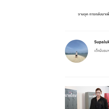
จางอุค การกลับมาเพื่
Supalu
เด็กฝั่งธน