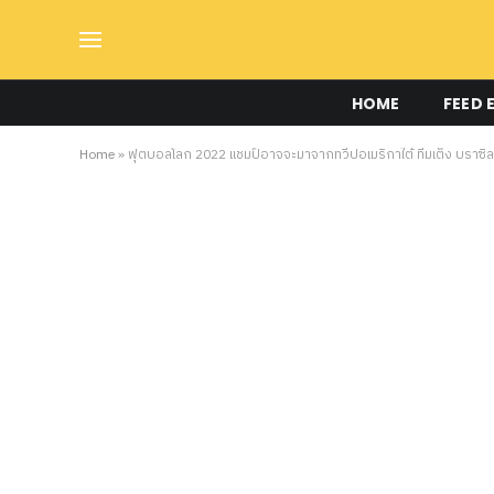
HOME
FEED 
Home
»
ฟุตบอลโลก 2022 แชมป์อาจจะมาจากทวีปอเมริกาใต้ ทีมเต็ง บราซิล หร