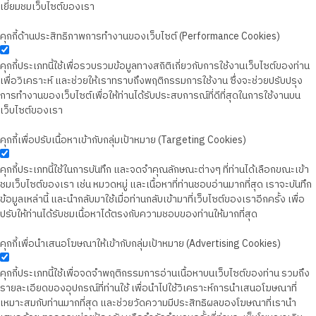
เยี่ยมชมเว็บไซต์ของเรา
คุกกี้ด้านประสิทธิภาพการทำงานของเว็บไซต์ (Performance Cookies)
คุกกี้ประเภทนี้ใช้เพื่อรวบรวมข้อมูลทางสถิติเกี่ยวกับการใช้งานเว็บไซต์ของท่าน
เพื่อวิเคราะห์ และช่วยให้เราทราบถึงพฤติกรรมการใช้งาน ซึ่งจะช่วยปรับปรุง
การทำงานของเว็บไซต์เพื่อให้ท่านได้รับประสบการณ์ที่ดีที่สุดในการใช้งานบน
เว็บไซต์ของเรา
คุกกี้เพื่อปรับเนื้อหาเข้ากับกลุ่มเป้าหมาย (Targeting Cookies)
คุกกี้ประเภทนี้ใช้ในการบันทึก และจดจำคุณลักษณะต่างๆ ที่ท่านได้เลือกขณะเข้า
ชมเว็บไซต์ของเรา เช่น หมวดหมู่ และเนื้อหาที่ท่านชอบอ่านมากที่สุด เราจะบันทึก
ข้อมูลเหล่านี้ และนำกลับมาใช้เมื่อท่านกลับเข้ามาที่เว็บไซต์ของเราอีกครั้ง เพื่อ
ปรับให้ท่านได้รับชมเนื้อหาได้ตรงกับความชอบของท่านให้มากที่สุด
คุกกี้เพื่อนำเสนอโฆษณาให้เข้ากับกลุ่มเป้าหมาย (Advertising Cookies)
คุกกี้ประเภทนี้ใช้เพื่อจดจำพฤติกรรมการอ่านเนื้อหาบนเว็บไซต์ของท่าน รวมถึง
รายละเอียดของอุปกรณ์ที่ท่านใช้ เพื่อนำไปใช้วิเคราะห์การนำเสนอโฆษณาที่
เหมาะสมกับท่านมากที่สุด และช่วยวัดความมีประสิทธิผลของโฆษณาที่เรานำ