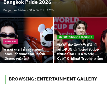
Bangkok Pride 2026
Benjaporn Sridee
31 พฤษภาคม 2026
ENTERTAINMENT GALLERY
FEED ENT
“โค้ก” เปิดฟีลซ่าส์! พีพี–บิ
พาเวล นเรศ ก้าวสู่สายแฟ
วกิ้น-PUN นำทีมต้อนรับถ้วย
ไอคอน ถ่ายทอดลุคสปอร์ตโม
ฟุตบอลโลก FIFA World
เดิร์นอย่างมีสไตล์
Cup™ Original Trophy มาไทย
BROWSING:
ENTERTAINMENT GALLERY