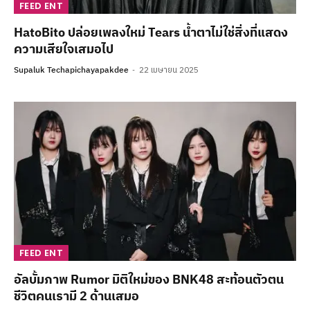
FEED ENT
HatoBito ปล่อยเพลงใหม่ Tears น้ำตาไม่ใช่สิ่งที่แสดง
ความเสียใจเสมอไป
Supaluk Techapichayapakdee
22 เมษายน 2025
FEED ENT
อัลบั้มภาพ Rumor มิติใหม่ของ BNK48 สะท้อนตัวตน
ชีวิตคนเรามี 2 ด้านเสมอ