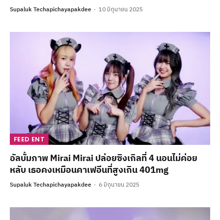
Supaluk Techapichayapakdee
10 มิถุนายน 2025
FEED ENT
อัลบั้มภาพ Mirai Mirai ปล่อยซิงเกิลที่ 4 นอนไม่ค่อย
หลับ เธอคงเหมือนคาเฟอีนที่สูงเกิน 401mg
Supaluk Techapichayapakdee
6 มิถุนายน 2025