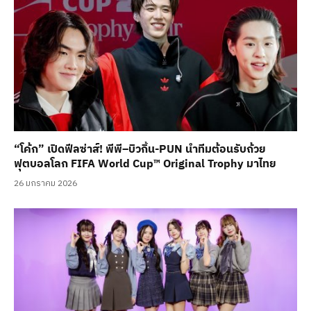
“โค้ก” เปิดฟีลซ่าส์! พีพี–บิวกิ้น-PUN นำทีมต้อนรับถ้วย
ฟุตบอลโลก FIFA World Cup™ Original Trophy มาไทย
26 มกราคม 2026