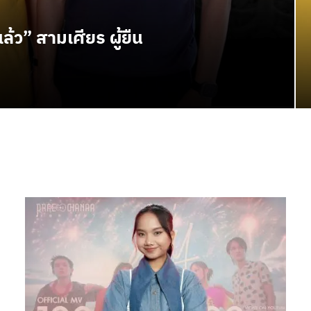
ล้ว” สามเศียร ผู้ยืน