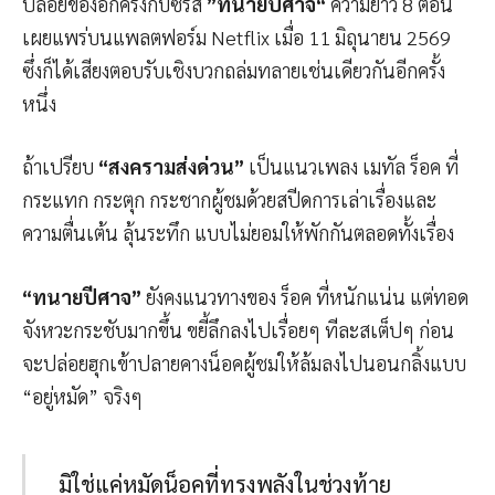
ปล่อยของอีกครั้งกับซีรีส์
”ทนายปีศาจ“
ความยาว 8 ตอน
เผยแพร่บนแพลตฟอร์ม Netflix เมื่อ 11 มิถุนายน 2569
ซึ่งก็ได้เสียงตอบรับเชิงบวกถล่มทลายเช่นเดียวกันอีกครั้ง
หนึ่ง
ถ้าเปรียบ
“สงครามส่งด่วน”
เป็นแนวเพลง เมทัล ร็อค ที่
กระแทก กระตุก กระชากผู้ชมด้วยสปีดการเล่าเรื่องและ
ความตื่นเต้น ลุ้นระทึก แบบไม่ยอมให้พักกันตลอดทั้งเรื่อง
“ทนายปีศาจ”
ยังคงแนวทางของ ร็อค ที่หนักแน่น แต่ทอด
จังหวะกระชับมากขึ้น ขยี้ลึกลงไปเรื่อยๆ ทีละสเต็ปๆ ก่อน
จะปล่อยฮุกเข้าปลายคางน็อคผู้ชมให้ล้มลงไปนอนกลิ้งแบบ
“อยู่หมัด” จริงๆ
มิใช่แค่หมัดน็อคที่ทรงพลังในช่วงท้าย