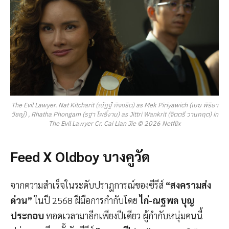
The Evil Lawyer. Nat Kitcharit (ณัฏฐ์ กิจจริต) as Mek Piriyawich (เมฆ พิริยา
วิชญ์) , Rhatha Phongam (รฐา โพธิ์งาม) as Jittri Wankrit (จิตตรี วานกฤต) in
The Evil Lawyer Cr. Cai Lian Jie © 2026 Netflix
Feed X Oldboy บางคูวัด
จากความสำเร็จในระดับปราฎการณ์ของซีรีส์
“สงครามส่ง
ด่วน”
ในปี 2568 ฝีมือการกำกับโดย
ไก่-ณฐพล บุญ
ประกอบ
ทอดเวลามาอีกเพียงปีเดียว ผู้กำกับหนุ่มคนนี้