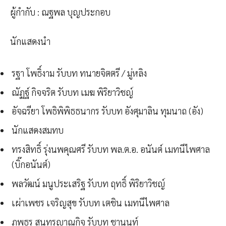
ผู้กำกับ : ณฐพล บุญประกอบ
นักแสดงนำ
รฐา โพธิ์งาม รับบท ทนายจิตตรี / มู่หลิง
ณัฏฐ์ กิจจริต รับบท เมฆ พิริยาวิชญ์
อัจฉรียา โพธิพิพิธธนากร รับบท อังศุมาลิน ทุมนาถ (อัง)
นักแสดงสมทบ
ทรงสิทธิ์ รุ่งนพคุณศรี รับบท พล.ต.อ. อนันต์ เมทนีไพศาล
(บิ๊กอนันต์)
พลวัฒน์ มนูประเสริฐ รับบท ฤทธิ์ พิริยาวิชญ์
เผ่าเพชร เจริญสุข รับบท เตชิน เมทนีไพศาล
ภพธร สุนทรญาณกิจ รับบท ชานนท์