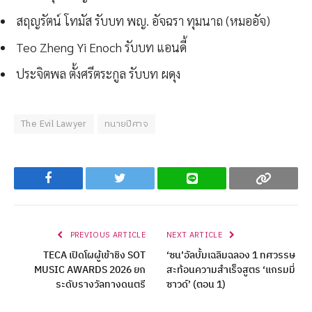
สฤญรัตน์ โทมัส รับบท พญ. อัจฉรา ทุมนาถ (หมออัจ)
Teo Zheng Yi Enoch รับบท แอนดี้
ประจิตพล ตั้งศรีตระกูล รับบท ผดุง
The Evil Lawyer
ทนายปีศาจ
Facebook
Twitter
Line
Copy
PREVIOUS ARTICLE
NEXT ARTICLE
TECA เปิดโผผู้เข้าชิง SOT
‘ซน’อัลบั้มเฉลิมฉลอง 1 ทศวรรษ
MUSIC AWARDS 2026 ยก
สะท้อนความสำเร็จสูตร ‘แกรมมี่
ระดับรางวัลทางดนตรี
ซาวด์’ (ตอน 1)