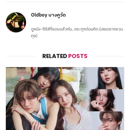
Oldboy บางคูวัด
ดูหนัง-ซีรีส์ที่ชอบแล้วคัน...กระตุกต่อมคิด (เลยอยากชวน
คุย)
RELATED
POSTS