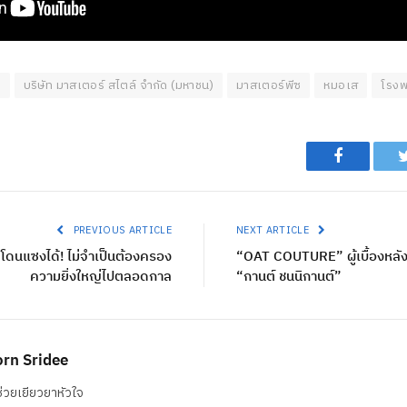
ล
บริษัท มาสเตอร์ สไตล์ จำกัด (มหาชน)
มาสเตอร์พีซ
หมอเส
โรงพ
Facebook
PREVIOUS ARTICLE
NEXT ARTICLE
 โดนแซงได้! ไม่จำเป็นต้องครอง
“OAT COUTURE” ผู้เบื้องหลั
ความยิ่งใหญ่ไปตลอดกาล
“กานต์ ชนนิกานต์”
rn Sridee
่วยเยียวยาหัวใจ