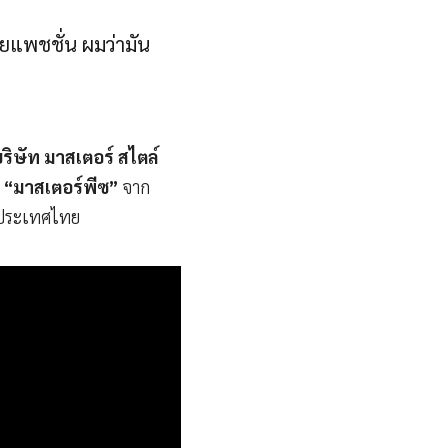
วยแพชชั่น ผมว่ามัน
ิษัท มาสเตอร์ สไตล์
อ
“มาสเตอร์พีซ”
จาก
นประเทศไทย