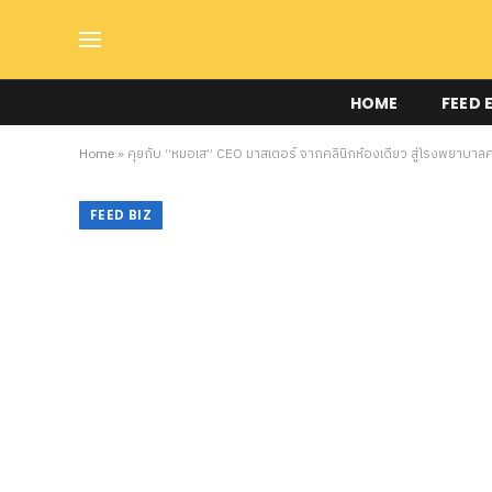
HOME
FEED 
Home
»
คุยกับ “หมอเส” CEO มาสเตอร์ จากคลินิกห้องเดียว สู่โรงพยาบ
FEED BIZ