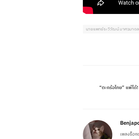
นายแพทย์ระวีวัฒน์ มาศฉมาด
“ตะกร้อไทย” แพ้ได้!
Benjapo
เพลงร็อกช