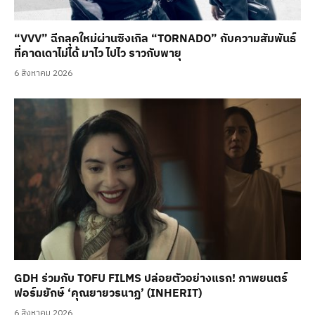
“VVV” ฉีกลุคใหม่ผ่านซิงเกิล “TORNADO” กับความสัมพันธ์
ที่คาดเดาไม่ได้ มาไว ไปไว ราวกับพายุ
6 สิงหาคม 2026
GDH ร่วมกับ TOFU FILMS ปล่อยตัวอย่างแรก! ภาพยนตร์
ฟอร์มยักษ์ ‘คุณยายวรนาฏ’ (INHERIT)
6 สิงหาคม 2026