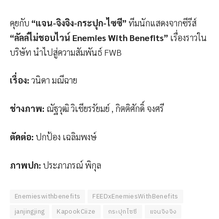
คุยกับ
“แจน-จิงจิง-กระปุก-ไซซี”
ทีมนักแสดงจากซีรีส์
“ลัลล์ไม่ชอบไวน์ Enemies With Benefits”
เรื่องราวใน
บริษัท นำไปสู่ความสัมพันธ์ FWB
เรื่อง:
วนิดา มณีฉาย
ช่างภาพ:
ณัฐวุฒิ วิเชียรรัยมย์ , กิตติศักดิ์ จงศรี
ตัดต่อ:
ปกป้อง เฉลิมพงษ์
ภาพปก:
ประภาภรณ์ พิกุล
Enemieswithbenefits
FEEDxEnemiesWithBenefits
janjingjing
KapookCiize
กระปุกไซซี
แจนจิงจิง