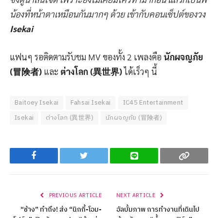
น้องที่หน้าตาเหมือนกันมากๆ ด้วย เข้ากับคอนเซ็ปต์ของวง
Isekai
แฟนๆ รอติดตามรับชม MV ของทั้ง 2 เพลงคือ
นักผจญภัย
(冒険者)
และ
ต่างโลก (異世界)
ได้เร็วๆ นี้
Baitoey Isekai
Fahsai Isekai
IC45 Entertainment
Isekai
ต่างโลก (異世界)
นักผจญภัย (冒険者)
Facebook
Twitter
Line
Copy
PREVIOUS ARTICLE
NEXT ARTICLE
“ช้าง” ทำถึง! ส่ง “นิกกี้-โอม-
อัลบั้มภาพ การทำงานที่เดินไป