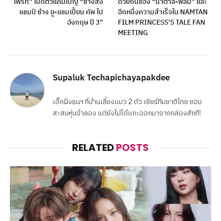
โฟร์ท” เปิดตัวแคมเปญ “ช้างส่ง
ด้วยกันของ “น้ำตาล-ฟิล์ม” และ
แชมป์ ช้าง ยู-แชมเปี้ยน คัพ ไป
อีกหนึ่งความสำเร็จใน NAMTAN
อังกฤษ ปี 3”
FILM PRINCESS’S TALE FAN
MEETING
Supaluk Techapichayapakdee
เด็กฝั่งธนฯ ที่บ้านเลี้ยงแมว 2 ตัว เชียร์ทีมชาติไทย ชอบ
สะสมหุ่นจำลอง แต่ยังไม่ได้แกะออกมาจากกล่องสักที!
RELATED
POSTS