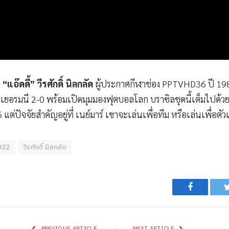
ำ
“แอ๊ดดี้” วีรศักดิ์ นิลกลัด
ผู้ประกาศกีฬาช่อง PPTVHD36 ปี 1982
ยอรมนี 2-0 พร้อมเปิดมุมมองฟุตบอลโลก บราซิลชุดนี้เต็มไปด้วยนั
แต่ปัจจัยสำคัญอยู่ที่ เนย์มาร์ เขาจะเล่นเพื่อทีม หรือเล่นเพื่อตัว
022
วีรศักดิ์ นิลกลัด
Facebook