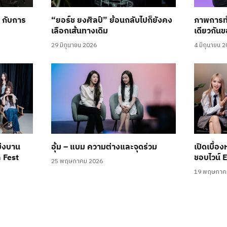
’ กับการ
“ยอร์ช ยงศิลป์” ย้อนกลับไปก็ยังคง
ภาพการท
เลือกเส้นทางเดิม
เดียวกันข
29 มิถุนายน 2026
4 มิถุนายน 
บ่งบาน
อุ้ม – แบม ความต่างและจุดร่วม
เปิดเบื้อง
n Fest
ชอบไวน์ 
25 พฤษภาคม 2026
19 พฤษภาค