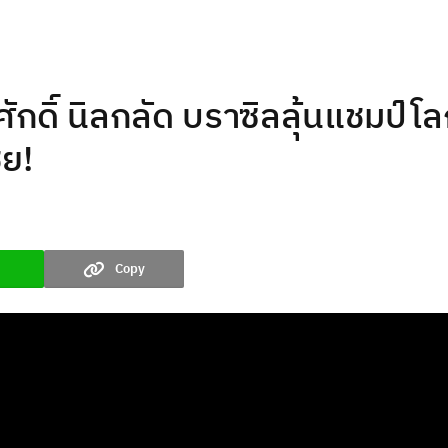
กดิ์ นิลกลัด บราซิลลุ้นแชมป์โล
ชย!
Copy