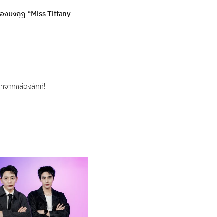
รองมงกุฎ “Miss Tiffany
มาจากกล่องสักที!