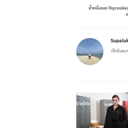
น้ำหนึ่งเนย ปัญเจนนิษฐ
ภ
Supalu
เด็กฝั่งธน