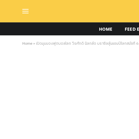
HOME
FEED 
Home
»
เปิดมุมมองฟุตบอลโลก วีรศักดิ์ นิลกลัด บราซิลลุ้นแชมป์โลกสมัยที่ 6