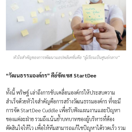
หัวใจสำคัญของการพัฒนาแอปพลิเคชั่นคือ “ผู้เรียนเป็นศูนย์กลาง”
“วัฒนธรรมองค์กร” คีย์ซัคเซส StartDee
ทั้งนี้ พริษฐ์ เล่าถึงการขับเคลื่อนองค์กรให้ประสบความ
สำเร็จด้วยหัวใจสำคัญคือการสร้างวัฒนธรรมองค์กร ที่จะมี
การจัด StartDee Cuddle เพื่อรับฟังแผนงานและปัญหา
ของแต่ละฝ่าย รวมถึงเน้นย้ำบทบาทของผู้บริหารที่ต้อง
ตัดสินใจให้ไว เพื่อให้ทีมสามารถแก้ไขปัญหาได้รวดเร็ว รวม