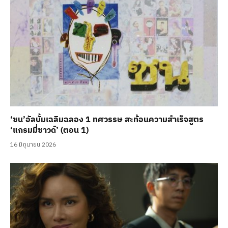
‘ซน’อัลบั้มเฉลิมฉลอง 1 ทศวรรษ สะท้อนความสำเร็จสูตร
‘แกรมมี่ซาวด์’ (ตอน 1)
16 มิถุนายน 2026