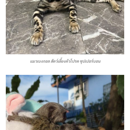
แมวเบงกอล
สัตว์เลี้ยงตัวโปรด ซุปเปอร์บอน