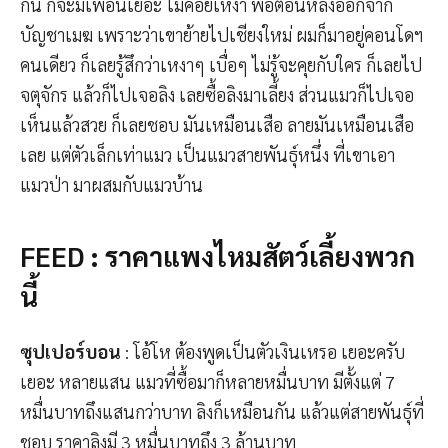
กัน ก็จะมีเพื่อนเยอะ ไม่ค่อยเหงา พอตอนหลังออกจาก
บัญชาเมฆ เพราะว่าเขาย้ายไปเชียงใหม่ ผมก็มาอยู่คอนโดฯ
คนเดียว ก็เลยรู้สึกว่าเหงาๆ เบื่อๆ ไม่รู้จะคุยกับใคร ก็เลยไป
จตุจักร แล้วก็ไปเจอลิง เลยซื้อลิงมาเลี้ยง ส่วนแมวก็ไปเจอ
เห็นแล้วสวย ก็เลยชอบ มันเหมือนเสือ ลายมันเหมือนเสือ
เลย แต่ตัวเล็กเท่าแมว เป็นแมวสายพันธุ์หนึ่ง ที่เขาเอา
แมวป่า มาผสมกับแมวบ้าน
FEED : ราคาแพงไหมสัตว์เลี้ยงพวก
นี้
ซุปเปอร์บอน
: โอ้โห ต้องพูดเป็นตัวเงินเหรอ เยอะครับ
เยอะ หลายแสน แมวที่ซื้อมาก็หลายหมื่นบาท มีตั้งแต่ 7
หมื่นบาทถึงแสนกว่าบาท ลิงก็เหมือนกัน แล้วแต่สายพันธุ์ที่
ชอบ ราคาลิงมี 3 หมื่นบาทถึง 3 ล้านบาท