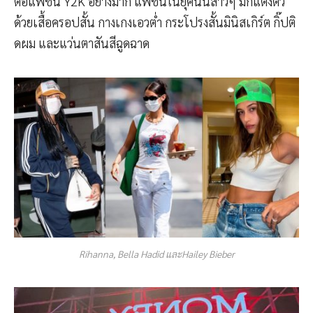
ต่อแฟชั่น Y2K อย่างมาก แฟชั่นในยุคนั้นสาวๆ มักแต่งตัว
ด้วยเสื้อครอปสั้น กางเกงเอวต่ำ กระโปรงสั้นมินิสเกิร์ต กิ๊ปติ
ดผม และแว่นตาสันสีฉูดฉาด
Rihanna, Bella Hadid และHailey Bieber