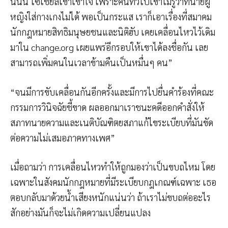
นั่นนี่ โซเชียลเขาเข้าใจ เพราะคนทั่วไปเขาไม่รู้ว่าทนายผู้
หญิงใส่กางเกงไม่ได้ พอเป็นกระแส เราก็เอาเรื่องที่สมาคม
นักกฎหมายสิทธิมนุษยชนและนิติฮับ เคยเคลื่อนไหวไว้เดิม
มาใน change.org เผยแพร่อีกรอบให้เขาได้ลงชื่อกัน เลย
สามารถเพิ่มคนในเวลาข้ามคืนเป็นหมื่นๆ คน”
“จนมีการขับเคลื่อนกันอีกครั้งและมีการไปยื่นคำร้องที่คณะ
กรรมการวินิจฉัยชี้ขาด ผลออกมาเราชนะคดีออกคำสั่งให้
สภาทนายความและเนติบัณฑิตยสภาแก้ไขระเบียบที่มันขัด
ต่อความไม่เสมอภาคทางเพศ”
เมื่อถามว่า การเคลื่อนไหวทำให้ถูกมองว่าเป็นขบถไหม โดย
เฉพาะในสังคมนักกฎหมายที่มีระเบียบกฎเกณฑ์เฉพาะ เธอ
ตอบกลับมาด้วยน้ำเสียงหนักแน่นว่า ถ้าเราไม่ขบถต่ออะไร
สักอย่างมันก็จะไม่เกิดความเปลี่ยนแปลง