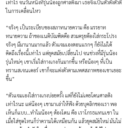
เท่าไร จนวันหนึ่งที่รุ่นน้องถูกศาลติงมา เธอจึงเป็นตัวตั้งตัวตี
ในการเคลื่อนไหว
“จริงๆ เป็นระเบียบของสภาทนายความ คือ มรรยาท
ทนายความ ถ้าของเนติบัณฑิตคือ สวมครุยต้องใส่กระโปรง
จริงๆ มีมานานมากแล้ว ตัวแจมเองตอนแรกๆ ก็ยังไม่ได้
คิดถึงเรื่องนี้เท่าไร แต่ยุคสมัยเปลี่ยนไป จนช่วงที่มีรุ่นน้อง
รุ่นใหม่ๆ เขาเริ่มใส่กางเกงกันมากขึ้น หรือน้องๆ ที่เป็น
ทรานสเจนเดอร์ เขาก็จะแต่งตัวตามเพศสภาพของเขาเยอะ
ขึ้น”
“ตัวแจมเองใส่กางเกงบ่อยครั้ง แต่ก็ยังไม่เคยโดนศาลติง
เท่าไรนะ แต่น้องๆ เขามาเล่าให้ฟัง ด้วยบุคลิกของเรา พอ
เห็นก็แบบ…ทำไมน้องๆ ต้องโดน คือ เราโกรธแทนเขา ใน
เมื่อใส่ชุดไหนก็ว่าความได้เหมือนกัน แล้วยุคสมัยใหม่ มันไม่