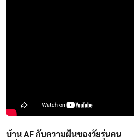
บ้าน AF กับความฝันของวัยรุ่นคน