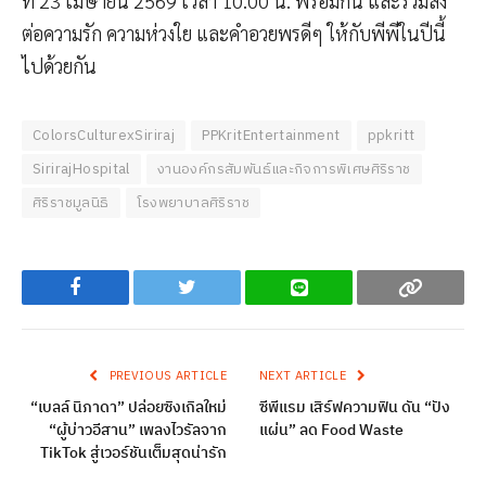
ที่ 23 เมษายน 2569 เวลา 10.00 น. พร้อมกัน และร่วมส่ง
ต่อความรัก ความห่วงใย และคำอวยพรดีๆ ให้กับพีพีในปีนี้
ไปด้วยกัน
ColorsCulturexSiriraj
PPKritEntertainment
ppkritt
SirirajHospital
งานองค์กรสัมพันธ์และกิจการพิเศษศิริราช
ศิริราชมูลนิธิ
โรงพยาบาลศิริราช
Facebook
Twitter
Line
Copy
PREVIOUS ARTICLE
NEXT ARTICLE
“เบลล์ นิภาดา” ปล่อยซิงเกิลใหม่
ซีพีแรม เสิร์ฟความฟิน ดัน “ปัง
“ผู้บ่าวอีสาน” เพลงไวรัลจาก
แผ่น” ลด Food Waste
TikTok สู่เวอร์ชันเต็มสุดน่ารัก