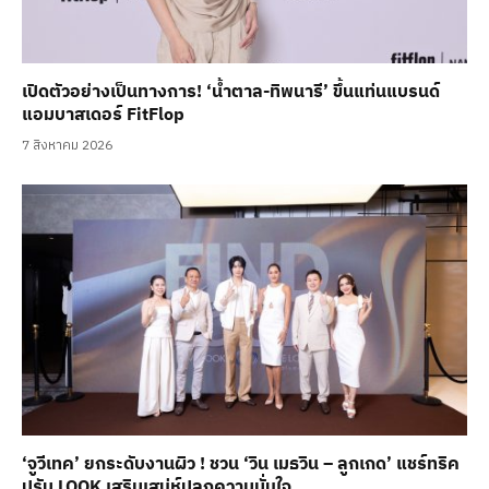
เปิดตัวอย่างเป็นทางการ! ‘น้ำตาล-ทิพนารี’ ขึ้นแท่นแบรนด์
แอมบาสเดอร์ FitFlop
7 สิงหาคม 2026
‘จูวีเทค’ ยกระดับงานผิว ! ชวน ‘วิน เมธวิน – ลูกเกด’ แชร์ทริค
ปรับ LOOK เสริมเสน่ห์ปลุกความมั่นใจ