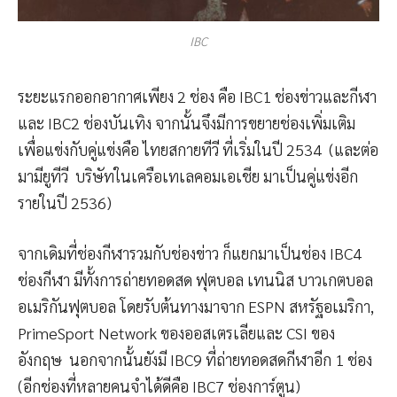
IBC
ระยะแรกออกอากาศเพียง 2 ช่อง คือ IBC1 ช่องข่าวและกีฬา
และ IBC2 ช่องบันเทิง จากนั้นจึงมีการขยายช่องเพิ่มเติม
เพื่อแข่งกับคู่แข่งคือ ไทยสกายทีวี ที่เริ่มในปี 2534 (และต่อ
มามียูทีวี บริษัทในเครือเทเลคอมเอเชีย มาเป็นคู่แข่งอีก
รายในปี 2536)
จากเดิมที่ช่องกีฬารวมกับช่องข่าว ก็แยกมาเป็นช่อง IBC4
ช่องกีฬา มีทั้งการถ่ายทอดสด ฟุตบอล เทนนิส บาวเกตบอล
อเมริกันฟุตบอล โดยรับต้นทางมาจาก ESPN สหรัฐอเมริกา,
PrimeSport Network ของออสเตรเลียและ CSI ของ
อังกฤษ นอกจากนั้นยังมี IBC9 ที่ถ่ายทอดสดกีฬาอีก 1 ช่อง
(อีกช่องที่หลายคนจำได้ดีคือ IBC7 ช่องการ์ตูน)