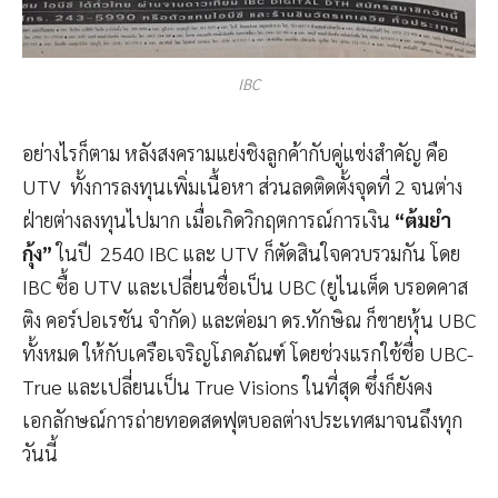
IBC
อย่างไรก็ตาม หลังสงครามแย่งชิงลูกค้ากับคู่แข่งสำคัญ คือ
UTV ทั้งการลงทุนเพิ่มเนื้อหา ส่วนลดติดตั้งจุดที่ 2 จนต่าง
ฝ่ายต่างลงทุนไปมาก เมื่อเกิดวิกฤตการณ์การเงิน
“ต้มยำ
กุ้ง”
ในปี 2540 IBC และ UTV ก็ตัดสินใจควบรวมกัน โดย
IBC ซื้อ UTV และเปลี่ยนชื่อเป็น UBC (ยูไนเต็ด บรอดคาส
ติง คอร์ปอเรชัน จำกัด) และต่อมา ดร.ทักษิณ ก็ขายหุ้น UBC
ทั้งหมด ให้กับเครือเจริญโภคภัณฑ์ โดยช่วงแรกใช้ชื่อ UBC-
True และเปลี่ยนเป็น True Visions ในที่สุด ซึ่งก็ยังคง
เอกลักษณ์การถ่ายทอดสดฟุตบอลต่างประเทศมาจนถึงทุก
วันนี้