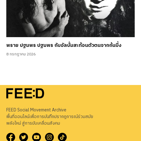
พราย ปฐมพร ปฐมพร กับอัลบั้มสะท้อนตัวตนจากก้นบึ้ง
8 กรกฎาคม 2026
FEED Social Movement Archive
พื้นที่ออนไลน์เพื่อการบันทึกปรากฏการณ์ร่วมสมัย
พลังใหม่ สู่การขับเคลื่อนสังคม