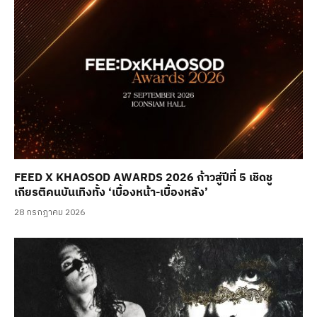
FEED X KHAOSOD AWARDS 2026 ก้าวสู่ปีที่ 5 เชิดชู
เกียรติคนบันเทิงทั้ง ‘เบื้องหน้า-เบื้องหลัง’
28 กรกฎาคม 2026