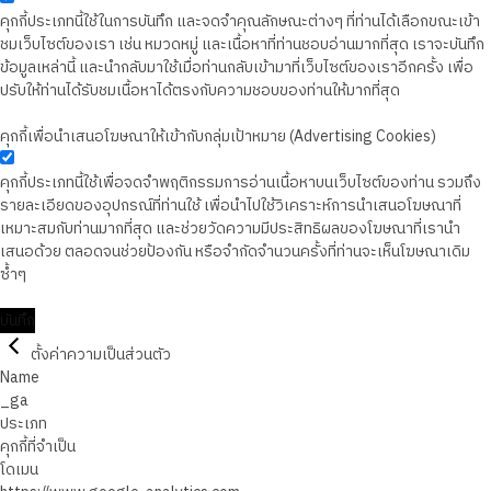
คุกกี้ประเภทนี้ใช้ในการบันทึก และจดจำคุณลักษณะต่างๆ ที่ท่านได้เลือกขณะเข้า
ชมเว็บไซต์ของเรา เช่น หมวดหมู่ และเนื้อหาที่ท่านชอบอ่านมากที่สุด เราจะบันทึก
ข้อมูลเหล่านี้ และนำกลับมาใช้เมื่อท่านกลับเข้ามาที่เว็บไซต์ของเราอีกครั้ง เพื่อ
ปรับให้ท่านได้รับชมเนื้อหาได้ตรงกับความชอบของท่านให้มากที่สุด
คุกกี้เพื่อนำเสนอโฆษณาให้เข้ากับกลุ่มเป้าหมาย (Advertising Cookies)
คุกกี้ประเภทนี้ใช้เพื่อจดจำพฤติกรรมการอ่านเนื้อหาบนเว็บไซต์ของท่าน รวมถึง
รายละเอียดของอุปกรณ์ที่ท่านใช้ เพื่อนำไปใช้วิเคราะห์การนำเสนอโฆษณาที่
เหมาะสมกับท่านมากที่สุด และช่วยวัดความมีประสิทธิผลของโฆษณาที่เรานำ
เสนอด้วย ตลอดจนช่วยป้องกัน หรือจำกัดจำนวนครั้งที่ท่านจะเห็นโฆษณาเดิม
ซ้ำๆ
บันทึก
ตั้งค่าความเป็นส่วนตัว
Name
_ga
ประเภท
คุกกี้ที่จำเป็น
โดเมน