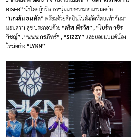
RISER”
นำโดยผู้บริหารหนุ่มมากความสามารถอย่าง
“แกงส้ม ธนทัต”
พร้อมด้วยศิลปินในสังกัดที่ตบเท้ากันมา
มอบความสุข ประกอบด้วย
“คริส พีรวัส” , “ไบร์ท วชิร
วิชญ์” , “นนน กรภัทร์” , “SIZZY”
และบอยแบนด์น้อง
ใหม่อย่าง
“LYKN”