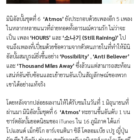
มินิอัลบั้มชุดที่ 6
‘Atmos’
ยังประกอบด้วยเพลงอีก 5 เพลง
ในหลากหลายแนวที่ถ่ายทอดทั้งอารมณ์ความรัก ไม่ว่าจะ
เป็น เพลง
‘HOURS’
และ
‘소나기 (Still Raining)’
ไป
จนถึงเพลงที่เปี่ยมด้วยข้อความจากตัวตนภายในที่ทำให้มินิ
อัลบั้มสมบูรณ์ยิ่งขึ้นอย่าง
‘Possibility’
,
‘Anti Believer’
และ
‘Thousand Miles Away’
ซึ่งล้วนแต่สามารถสะท้อน
เสน่ห์อันซับซ้อนและเย้ายวนอันเป็นสัญลักษณ์ของพวก
เขาได้อย่างแท้จริง
โดยหลังจากปล่อยผลงานให้ได้รับชมในวันที่ 1 มิถุนายนที่
ผ่านมา มินิอัลบั้มชุดที่ 6
‘Atmos’
ทะยานขึ้นอันดับ 1 บน
ชาร์ตอัลบั้มยอดนิยมของ iTunes ใน 16 ภูมิภาค ได้แก่
โปแลนด์ เม็กซิโก อาร์เจนตินา ชิลี โคลอมเบีย เปรู ญี่ปุ่น
รัสเซีย ไต้หวัน ฮ่องกง สหรัฐอาหรับเอมิเรตส์ มองโกเลีย ศรี