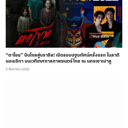
“ตาโขน” บินไกลสู่บราซิล! เปิดรอบปฐมทัศน์ครั้งแรก ในลาติ
นอเมริกา บนเวทีเทศกาลภาพยนตร์ไทย ณ นครเซาเปาลู
5 สิงหาคม 2026