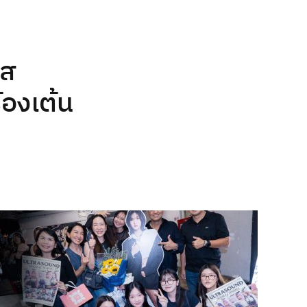
คส
้องเต้น