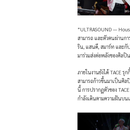
“ULTRASOUND — House Of
สามารถ และตัวตนผ่านการแสด
ริน, แสนดี, สมาร์ท และกัป
มาร่วมส่งต่อพลังของศิลปินร
ภายในงานยังได้ TACE รุ
สามารถก้าวขึ้นมาเป็นศิลป
นี้ การปรากฏตัวของ TACE 
กำลังเดินตามความฝันบนเส