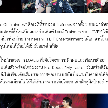
 Trainees” คือเวทีที่รวบรวม Trainees จากทั้ง 2 ค่าย มาถ่
งที่ตั้งใจเตรียมมาอย่างเต็มที่ โดยมี Trainees จาก LOVEiS ได้แก
ตัน พร้อมด้วย Trainees จาก LIT Entertainment ได้แก่ อาร์ตี้, เพ
ุ่นใหม่ให้ผู้ชมได้สัมผัสอย่างใกล้ชิด
กกี้ใหม่มาแรงจาก LOVEiS ที่เติบโตจากการฝึกฝนและพัฒนาศักย
ินเต็มตัว พร้อมโชว์ผลงาน Pre-Debut “My Taste” ร่วมสร้างสีสัน
จึงไม่เพียงเติมเต็มบรรยากาศของงาน แต่ยังเป็นแรงบันดาลใจให้กับ
้นทางเดียวกัน ให้ได้เห็นภาพการเติบโตจากเด็กฝึกสู่ศิลปินอย่า