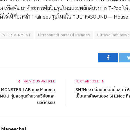
ิ่ง เพื่อพัฒนาศักยภาพศิลปินรุ่นใหม่และผลักดันวงการ T-Pop ให
ลังใจให้กับเหล่า Trainees รุ่นใหม่ใน “ULTRASOUND — House 
SENTERTAINMENT
UltrasoundHouseOfTrainees
UltrasoundShowc
Facebook
PREVIOUS ARTICLE
NEXT ARTICLE
บมือ MONSTER LAB และ Morena
SHINee ปล่อยมินิอัลบั้มชุดที่
MOU ทุ่มลงทุนด้านงานวิจัยและ
เป็นเอกลักษณ์ของ SHINee ที่ส
นวัตกรรม
 Maneechai