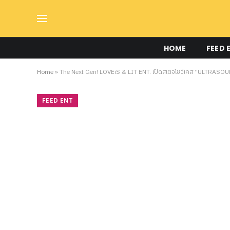
HOME
FEED 
Home
»
The Next Gen! LOVEiS & LIT ENT. เปิดสเตจโชว์เคส “ULTRASOUND” 
FEED ENT