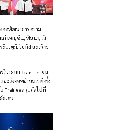
ายทอดพัฒนาการ ความ
่ เอม, ซีน, ฟินน่า, ณิ
ลิน, คูมิ, โบนัส และริกะ
ภาพในระบบ Trainees จน
และส่งต่อพลังบนเวทีครั้ง
 Trainees รุ่นถัดไปที่
งชัดเจน