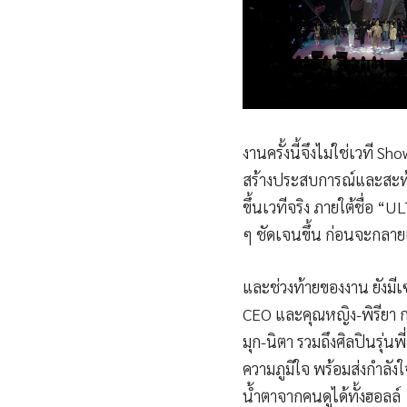
งานครั้งนี้จึงไม่ใช่เวที 
สร้างประสบการณ์และสะท้
ขึ้นเวทีจริง ภายใต้ชื่อ 
ๆ ชัดเจนขึ้น ก่อนจะกลา
และช่วงท้ายของงาน ยังมีเ
CEO และคุณหญิง-พิรียา กร
มุก-นิตา รวมถึงศิลปินรุ่
ความภูมิใจ พร้อมส่งกำลังใ
น้ำตาจากคนดูได้ทั้งฮอลล์