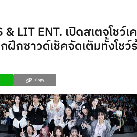
 & LIT ENT. เปิดสเตจโชว์เ
กซาวด์เช็คจัดเต็มทั้งโชว์ร
Copy