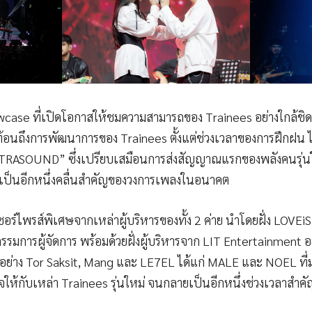
Showcase ที่เปิดโอกาสให้ชมความสามารถของ Trainees อย่างใกล้ชิดเท่
อนถึงการพัฒนาการของ Trainees ตั้งแต่ช่วงเวลาของการฝึกฝน 
“ULTRASOUND” ซึ่งเปรียบเสมือนการส่งสัญญาณแรกของพลังคนรุ่นให
ยเป็นอีกหนึ่งคลื่นสำคัญของวงการเพลงในอนาคต
ซอร์ไพรส์พิเศษจากเหล่าผู้บริหารของทั้ง 2 ค่าย นำโดยฝั่ง LOVEiS
รมการผู้จัดการ พร้อมด้วยฝั่งผู้บริหารจาก LIT Entertainment อ
นพี่อย่าง Tor Saksit, Mang และ LE7EL ได้แก่ MALE และ NOEL ที่
จให้กับเหล่า Trainees รุ่นใหม่ จนกลายเป็นอีกหนึ่งช่วงเวลาสำคัญท