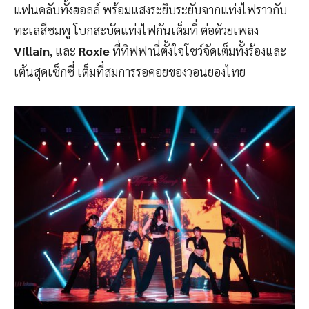
แฟนคลับทั้งฮอลล์ พร้อมแสงระยิบระยับจากแท่งไฟราวกับ
ทะเลสีชมพู โบกสะบัดแท่งไฟกันเต็มที่ ต่อด้วยเพลง
Villain
, และ
Roxie
ที่ทิฟฟานี่ตั้งใจโชว์จัดเต็มทั้งร้องและ
เต้นสุดเซ็กซี่ เต็มที่สมการรอคอยของวอนยองไทย