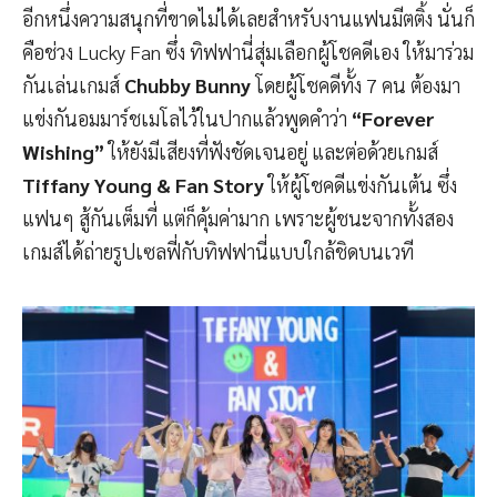
อีกหนึ่งความสนุกที่ขาดไม่ได้เลยสำหรับงานแฟนมีตติ้ง นั่นก็
คือช่วง Lucky Fan ซึ่ง ทิฟฟานี่สุ่มเลือกผู้โชคดีเอง ให้มาร่วม
กันเล่นเกมส์
Chubby Bunny
โดยผู้โชคดีทั้ง 7 คน ต้องมา
แข่งกันอมมาร์ชเมโลไว้ในปากแล้วพูดคำว่า
“Forever
Wishing”
ให้ยังมีเสียงที่ฟังชัดเจนอยู่ และต่อด้วยเกมส์
Tiffany Young & Fan Story
ให้ผู้โชคดีแข่งกันเต้น ซึ่ง
แฟนๆ สู้กันเต็มที่ แต่ก็คุ้มค่ามาก เพราะผู้ชนะจากทั้งสอง
เกมส์ได้ถ่ายรูปเซลฟี่กับทิฟฟานี่แบบใกล้ชิดบนเวที