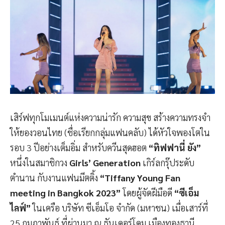
เสิร์ฟทุกโมเมนต์แห่งความน่ารัก ความสุข สร้างความทรงจำ
ให้ยองวอนไทย (ชื่อเรียกกลุ่มแฟนคลับ) ได้หัวใจพองโตใน
รอบ 3 ปีอย่างเต็มอิ่ม สำหรับควีนสุดฮอต
“ทิฟฟานี่ ยัง”
หนึ่งในสมาชิกวง
Girls’ Generation
เกิร์ลกรุ๊ประดับ
ตำนาน กับงานแฟนมีตติ้ง
“Tiffany Young Fan
meeting in Bangkok 2023”
โดยผู้จัดฝีมือดี
“ซีเอ็ม
ไลฟ์”
ในเครือ บริษัท ซีเอ็มโอ จำกัด (มหาชน) เมื่อเสาร์ที่
25 กุมภาพันธ์ ที่ผ่านมา ณ ธันเดอร์โดม เมืองทองธานี