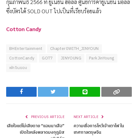
กุมภาพันธ์ 2566 ที่ ยูเนี่ยน ฮอลล์ ศูนย์การค้ายูเนี่ยน มอลล์
ซึ่งบัตรได้ SOLD OUT ไปเป็นที่เรียบร้อยแล้ว
Cotton Candy
BHEntertainment
Chapter0WITH_JINYOUN
CottonCandy
GOT7
JINYOUNG
ParkJinYoung
พัคจินยอง
Facebook
Twitter
Line
Copy
PREVIOUS ARTICLE
NEXT ARTICLE
เสียใจแต่ไม่เสียดาย “แอนนาเสือ”
ความเชื่อการไหว้เจ้าเตาไฟ ใน
เปิดใจหลังพลาดมงกุฎมิส
เทศกาลตรุษจีน