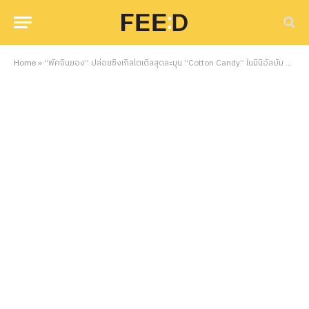
Home
»
“พัคจินยอง” ปล่อยซิงเกิลไตเติลสุดละมุน “Cotton Candy” ในมินิอัลบั้ม Chapter 0: WITH