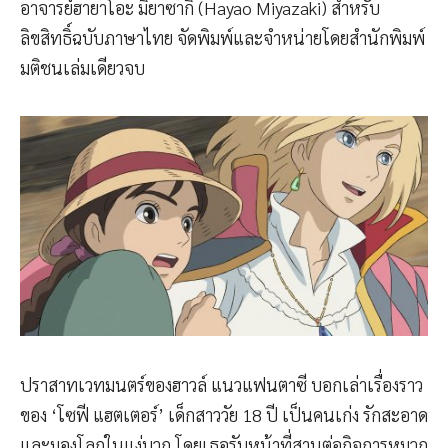
อาจารย์ฮายาโอะ มิยาซากิ (Hayao Miyazaki) สำหรับ
ลิขสิทธิ์ฉบับภาษาไทย จัดพิมพ์และจำหน่ายโดยสำนักพิมพ์
มติชนเล่มเดียวจบ
ปราสาทเวทมนตร์ของฮาวล์ แนวแฟนตาซี บอกเล่าเรื่องราว
ของ ‘โซฟี แฮตเตอร์’ เด็กสาววัย 18 ปี เป็นคนเก่ง รักสะอาด
และมองโลกในแง่บวก โดยเธอรับหน้าที่สานต่อกิจการหมวก