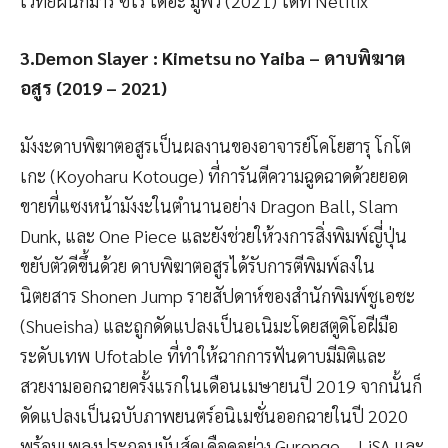
เวทย์ผนึกมาร ซีโร่ เดอะ มูฟวี่ (2021) ได้ที่ Netflix
3.Demon Slayer : Kimetsu no Yaiba – ดาบพิฆาต
อสูร (2019 – 2021)
มังงะดาบพิฆาตอสูรเป็นผลงานของอาจารย์โคโยฮารุ โกโต
เกะ (Koyoharu Kotouge) ที่การันตีความฉูดฉาดด้วยยอด
ขายที่แซงหน้ามังงะในตำนานอย่าง Dragon Ball, Slam
Dunk, และ One Piece และยังช่วยให้วงการสิ่งพิมพ์ญี่ปุ่น
ขยับตัวดีขึ้นด้วย ดาบพิฆาตอสูรได้รับการตีพิมพ์ลงใน
นิตยสาร Shonen Jump รายสัปดาห์ของสำนักพิมพ์ชูเอชะ
(Shueisha) และถูกดัดแปลงเป็นอเนิมะโดยสตูดิโอฝีมือ
ระดับเทพ Ufotable ที่ทำให้ฉากการฟันดาบมีมิติและ
สวยงามออกฉายครั้งแรกในเดือนเมษายนปี 2019 จากนั้นก็
ดัดแปลงเป็นฉบับภาพยนตร์อนิเมชั่นออกฉายในปี 2020
พร้อมเพลงประกอบมันส์ดุเดือดอย่าง Gurenge – LiSA และ