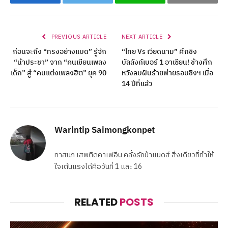
Facebook
Twitter
Line
Copy
PREVIOUS ARTICLE
NEXT ARTICLE
ก่อนจะถึง “ทรงอย่างแบด” รู้จัก
“ไทย Vs เวียดนาม” ศึกชิง
“น้าประชา” จาก “คนเขียนเพลง
บัลลังก์เบอร์ 1 อาเซียน! ช้างศึก
เด็ก” สู่ “คนแต่งเพลงฮิต” ยุค 90
หวังลบฝันร้ายพ่ายรอบชิงฯ เมื่อ
14 ปีที่แล้ว
Warintip Saimongkonpet
ทาสนก เสพติดคาเฟอีน คลั่งรักป๋าแมดส์ สิ่งเดียวที่ทำให้
ใจเต้นแรงได้คือวันที่ 1 และ 16
RELATED
POSTS