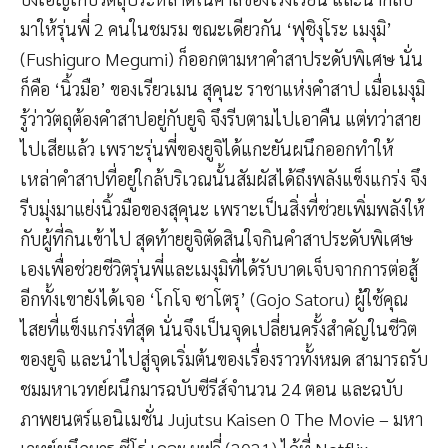
มาให้รุ่นพี่ 2 คนในชมรม ขณะเดียวกัน ‘ฟุชิงุโระ เมงุมิ’
(Fushiguro Megumi) ก็ออกตามหาคำสาประดับพิเศษ นั่น
ก็คือ ‘นิ้วมือ’ ของเรียวเมน สุคุนะ ราชาแห่งคำสาป เมื่อเมงุมิ
รู้ว่าวัตถุต้องคำสาปอยู่กับยูจิ จึงรีบตามไปเอาคืน แต่ทว่าสาย
ไปเสียแล้ว เพราะรุ่นพี่ของยูจิได้แกะยันผนึกออกทำให้
เหล่าคำสาปที่อยู่ใกล้บริเวณนั้นสัมผัสได้ถึงพลังแข็งแกร่ง จึง
รีบมุ่งมาแย่งนิ้วมือของสุคุนะ เพราะเป็นสิ่งที่ช่วยเพิ่มพลังให้
กับผู้ที่กินเข้าไป สุดท้ายยูจิตัดสินใจกินคำสาประดับพิเศษ
เองเพื่อช่วยชีวิตรุ่นพี่และเมงุมิที่ได้รับบาดเจ็บจากการต่อสู้
อีกทั้งเขายังได้เจอ ‘โกโจ ซาโตรุ’ (Gojo Satoru) ผู้ใช้คุณ
ไสยที่แข็งแกร่งที่สุด นั่นจึงเป็นจุดเปลี่ยนครั้งสำคัญในชีวิต
ของยูจิ และนำไปสู่จุดเริ่มต้นของเรื่องราวทั้งหมด สามารถรับ
ชมมหาเวทย์ผนึกมารฉบับซีรีส์จำนวน 24 ตอน และฉบับ
ภาพยนตร์แอนิเมชั่น Jujutsu Kaisen 0 The Movie – มหา