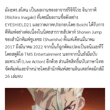
มังงะดร.สโตน เป็นผลงานของอาจารย์ริอิจิโระ อินากาคิ
(Riichiro Inagaki) ที่เคยมีผลงานชื่อดังอย่าง
EYESHIELD21 และวาดภาพประกอบโดย Boichi ได้รับการ
ตีพิมพ์อย่างต่อเนื่องในนิตยสารรายสัปดาห์ Shonen Jump
ของสำนักพิมพ์ชูเอชะ (Shueisha) ตั้งแต่เดือนมีนาคม
2017 ถึงมีนาคม 2022 จากนั้นก็ถูกดัดแปลงเป็นอนิเมะทีวี
โดยสตูดิโอ TMS Entertainment นอกจากนั้นยังมีฉบับ
ละครเวที (Live Action) อีกด้วย ส่วนลิขสิทธิ์ฉบับภาษาไทย
จัดพิมพ์และจำหน่ายโดยสำนักพิมพ์สยามอินเตอร์คอมิกส์มี
26 เล่มจบ