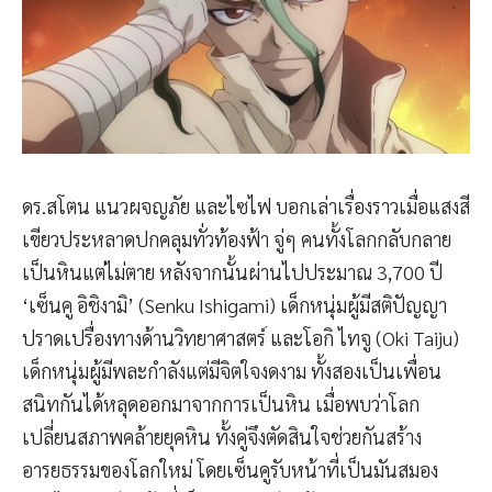
ดร.สโตน แนวผจญภัย และไซไฟ บอกเล่าเรื่องราวเมื่อแสงสี
เขียวประหลาดปกคลุมทั่วท้องฟ้า จู่ๆ คนทั้งโลกกลับกลาย
เป็นหินแต่ไม่ตาย หลังจากนั้นผ่านไปประมาณ 3,700 ปี
‘เซ็นคู อิชิงามิ’ (Senku Ishigami) เด็กหนุ่มผู้มีสติปัญญา
ปราดเปรื่องทางด้านวิทยาศาสตร์ และโอกิ ไทจู (Oki Taiju)
เด็กหนุ่มผู้มีพละกำลังแต่มีจิตใจงดงาม ทั้งสองเป็นเพื่อน
สนิทกันได้หลุดออกมาจากการเป็นหิน เมื่อพบว่าโลก
เปลี่ยนสภาพคล้ายยุคหิน ทั้งคู่จึงตัดสินใจช่วยกันสร้าง
อารยธรรมของโลกใหม่ โดยเซ็นคูรับหน้าที่เป็นมันสมอง