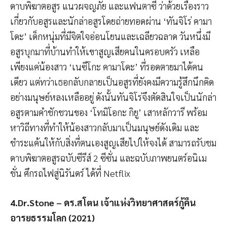
ดาบพิฆาตอสูร แนวผจญภัย และแฟนตาซี ว่าด้วยเรื่องราว
เกี่ยวกับอสูรและนักล่าอสูรโดยถ่ายทอดผ่าน ‘ทันจิโร่ คามา
โดะ’ เด็กหนุ่มที่มีจิตใจอ่อนโยนและเฉลียวฉลาด วันหนึ่งมี
อสูรบุกมาที่บ้านทำให้เขาสูญเสียคนในครอบครัว เหลือ
เพียงแค่น้องสาว ‘เนซึโกะ คามาโดะ’ ที่รอดตายมาได้คน
เดียว แต่ทว่าเธอกลับกลายเป็นอสูรที่ยังคงมีความรู้สึกนึกคิด
อย่างมนุษย์หลงเหลืออยู่ ดังนั้นทันจิโร่จึงตัดสินใจเป็นนักล่า
อสูรตามคำชักชวนของ ‘โทมิโอกะ กิยู’ เสาหลักวารี พร้อม
หาวิถีทางที่ทำให้น้องสาวกลับมาเป็นมนุษย์ดังเดิม และ
ชำระแค้นให้กับสิ่งที่ตนเองสูญเสียไปให้จงได้ สามารถรับชม
ดาบพิฆาตอสูรฉบับซีรีส์ 2 ซีซั่น และฉบับภาพยนตร์อนิเม
ชั่น ศึกรถไฟสู่นิรันดร์ ได้ที่ Netflix
4.Dr.Stone – ดร.สโตน เจ้าแห่งวิทยาศาสตร์กู้คืน
อารยธรรมโลก (2021)