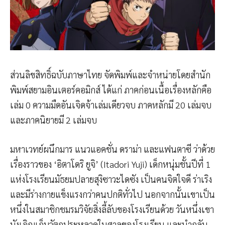
ส่วนลิขสิทธิ์ฉบับภาษาไทย จัดพิมพ์และจำหน่ายโดยสำนัก
พิมพ์สยามอินเตอร์คอมิกส์ ได้แก่ ภาคก่อนเนื้อเรื่องหลักคือ
เล่ม 0 ความมืดอันเจิดจ้าเล่มเดียวจบ ภาคหลักมี 20 เล่มจบ
และภาคนิยายมี 2 เล่มจบ
มหาเวทย์ผนึกมาร แนวแอคชั่น ดราม่า และแฟนตาซี ว่าด้วย
เรื่องราวของ ‘อิตาโดริ ยูจิ’ (Itadori Yuji) เด็กหนุ่มชั้นปีที่ 1
แห่งโรงเรียนมัธยมปลายสุงิซาวะไดซัง เป็นคนจิตใจดี ร่าเริง
และมีร่างกายแข็งแรงกว่าคนปกติทั่วไป นอกจากนั้นเขาเป็น
หนึ่งในสมาชิกชมรมวิจัยสิ่งลี้ลับของโรงเรียนด้วย วันหนึ่งเขา
บังเอิญเก็บวัตถุประหลาดในศาลของโรงเรียน และนำกลับ