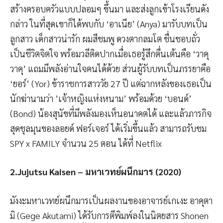
สร้างครอบครัวแบบปลอมๆ ขึ้นมา และส่งลูกเข้าโรงเรียนดัง
กล่าว ในที่สุดเขาก็ได้พบกับ ‘อาเนีย’ (Anya) มารับบทเป็น
ลูกสาว เด็กสาวน่ารัก ผมสีชมพู ดวงตากลมโต ชื่นชอบถั่ว
เป็นชีวิตจิตใจ พร้อมวลีติดปากเมื่อเธอรู้สึกตื่นเต้นคือ ‘วาคุ
วาคุ’ แถมมีพลังอ่านใจคนได้ด้วย ส่วนผู้รับบทเป็นภรรยาคือ
‘ยอร์’ (Yor) ข้าราชการสาววัย 27 ปี แต่ฉากหลังของเธอเป็น
นักฆ่านามว่า ’เจ้าหญิงแห่งหนาม’ พร้อมด้วย ‘บอนด์’
(Bond) น้องสุนัขที่มีพลังมองเห็นอนาคตได้ และแล้วภารกิจ
สุดชุลมุนของลอยด์ ฟอร์เจอร์ ได้เริ่มขึ้นแล้ว สามารถรับชม
SPY x FAMILY จำนวน 25 ตอน ได้ที่ Netflix
2.Jujutsu Kaisen – มหาเวทย์ผนึกมาร (2020)
มังงะมหาเวทย์ผนึกมารเป็นผลงานของอาจารย์เกเงะ อาคุตา
มิ (Gege Akutami) ได้รับการตีพิมพ์ลงในนิตยสาร Shonen