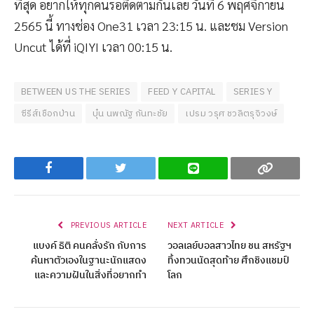
ที่สุด อยากให้ทุกคนรอติดตามกันเลย วันที่ 6 พฤศจิกายน
2565 นี้ ทางช่อง One31 เวลา 23:15 น. และชม Version
Uncut ได้ที่ iQIYI เวลา 00:15 น.
BETWEEN US THE SERIES
FEED Y CAPITAL
SERIES Y
ซีรีส์เชือกป่าน
บุ๋น นพณัฐ กันทะชัย
เปรม วรุศ ชวลิตรุจิวงษ์
Facebook
Twitter
Line
Copy
PREVIOUS ARTICLE
NEXT ARTICLE
แบงค์ ธิติ คนคลั่งรัก กับการ
วอลเลย์บอลสาวไทย ชน สหรัฐฯ
ค้นหาตัวเองในฐานะนักแสดง
ทิ้งทวนนัดสุดท้าย ศึกชิงแชมป์
และความฝันในสิ่งที่อยากทำ
โลก