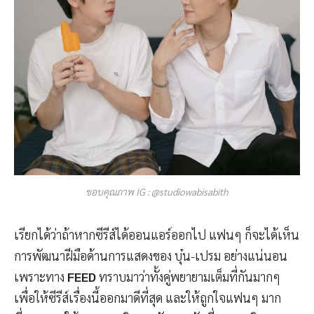
ขอบคุณภาพ IG : @studiowabisabith
เรียกได้ว่าถ้าหากซีรีส์ได้ออนแอร์ออกไป แฟนๆ ก็จะได้เห็น
การพัฒนาฝีมือด้านการแสดงของ บุ๋น-เปรม อย่างแน่นอน
เพราะทาง
FEED
ทราบมาว่าทั้งคู่พยายามเต็มที่กันมากๆ
เพื่อให้ซีรีส์เรื่องนี้ออกมาดีที่สุด และให้ถูกใจแฟนๆ มาก