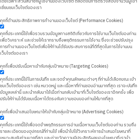
โดยเฉพาะส่วนสมาชิกผู้ใช้งานของเว็บไซต์ ตลอดจนการตรวจสอบจำนวนผู้เข้า
เยี่ยมชมเว็บไซต์ของเรา
คุกกี้ด้านประสิทธิภาพการทำงานของเว็บไซต์ (Performance Cookies)
คุกกี้ประเภทนี้ใช้เพื่อรวบรวมข้อมูลทางสถิติเกี่ยวกับการใช้งานเว็บไซต์ของท่าน
เพื่อวิเคราะห์ และช่วยให้เราทราบถึงพฤติกรรมการใช้งาน ซึ่งจะช่วยปรับปรุง
การทำงานของเว็บไซต์เพื่อให้ท่านได้รับประสบการณ์ที่ดีที่สุดในการใช้งานบน
เว็บไซต์ของเรา
คุกกี้เพื่อปรับเนื้อหาเข้ากับกลุ่มเป้าหมาย (Targeting Cookies)
คุกกี้ประเภทนี้ใช้ในการบันทึก และจดจำคุณลักษณะต่างๆ ที่ท่านได้เลือกขณะเข้า
ชมเว็บไซต์ของเรา เช่น หมวดหมู่ และเนื้อหาที่ท่านชอบอ่านมากที่สุด เราจะบันทึก
ข้อมูลเหล่านี้ และนำกลับมาใช้เมื่อท่านกลับเข้ามาที่เว็บไซต์ของเราอีกครั้ง เพื่อ
ปรับให้ท่านได้รับชมเนื้อหาได้ตรงกับความชอบของท่านให้มากที่สุด
คุกกี้เพื่อนำเสนอโฆษณาให้เข้ากับกลุ่มเป้าหมาย (Advertising Cookies)
คุกกี้ประเภทนี้ใช้เพื่อจดจำพฤติกรรมการอ่านเนื้อหาบนเว็บไซต์ของท่าน รวมถึง
รายละเอียดของอุปกรณ์ที่ท่านใช้ เพื่อนำไปใช้วิเคราะห์การนำเสนอโฆษณาที่
เหมาะสมกับท่านมากที่สุด และช่วยวัดความมีประสิทธิผลของโฆษณาที่เรานำ