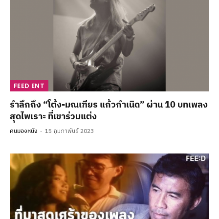
FEED ENT
รำลึกถึง “โต้ง-มณเฑียร แก้วกำเนิด” ผ่าน 10 บทเพลง
สุดไพเราะ ที่เขาร่วมแต่ง
คนมองหนัง
15 กุมภาพันธ์ 2023