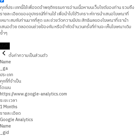
คุกกี้ประเภทนี้ใช้เพื่อจดจำพฤติกรรมการอ่านเนื้อหาบนเว็บไซต์ของท่าน รวมถึง
รายละเอียดของอุปกรณ์ที่ท่านใช้ เพื่อนำไปใช้วิเคราะห์การนำเสนอโฆษณาที่
เหมาะสมกับท่านมากที่สุด และช่วยวัดความมีประสิทธิผลของโฆษณาที่เรานำ
เสนอด้วย ตลอดจนช่วยป้องกัน หรือจำกัดจำนวนครั้งที่ท่านจะเห็นโฆษณาเดิม
ซ้ำๆ
บันทึก
ตั้งค่าความเป็นส่วนตัว
Name
_ga
ประเภท
คุกกี้ที่จำเป็น
โดเมน
https://www.google-analytics.com
ระยะเวลา
1 Months
รายละเอียด
Google Analytics
Name
_gid