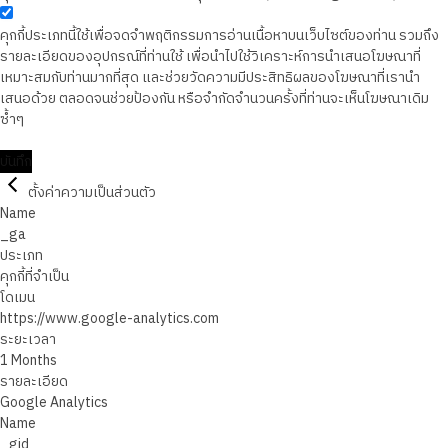
คุกกี้ประเภทนี้ใช้เพื่อจดจำพฤติกรรมการอ่านเนื้อหาบนเว็บไซต์ของท่าน รวมถึง
รายละเอียดของอุปกรณ์ที่ท่านใช้ เพื่อนำไปใช้วิเคราะห์การนำเสนอโฆษณาที่
เหมาะสมกับท่านมากที่สุด และช่วยวัดความมีประสิทธิผลของโฆษณาที่เรานำ
เสนอด้วย ตลอดจนช่วยป้องกัน หรือจำกัดจำนวนครั้งที่ท่านจะเห็นโฆษณาเดิม
ซ้ำๆ
บันทึก
ตั้งค่าความเป็นส่วนตัว
Name
_ga
ประเภท
คุกกี้ที่จำเป็น
โดเมน
https://www.google-analytics.com
ระยะเวลา
1 Months
รายละเอียด
Google Analytics
Name
_gid