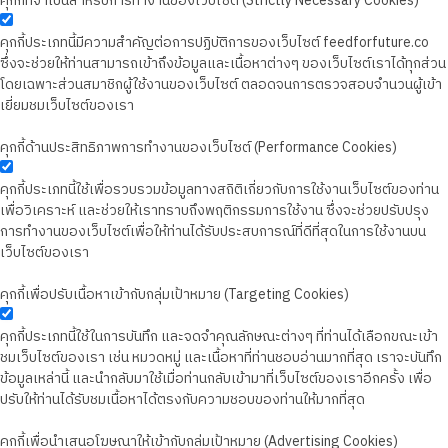
คุกกี้ที่จำเป็นสำหรับการทำงานของเว็บไซต์ (Strictly Necessary Cookies)
คุกกี้ประเภทนี้มีความสำคัญต่อการปฏิบัติการของเว็บไซต์ feedforfuture.co
ซึ่งจะช่วยให้ท่านสามารถเข้าถึงข้อมูลและเนื้อหาต่างๆ ของเว็บไซต์เราได้ทุกส่วน
โดยเฉพาะส่วนสมาชิกผู้ใช้งานของเว็บไซต์ ตลอดจนการตรวจสอบจำนวนผู้เข้า
เยี่ยมชมเว็บไซต์ของเรา
คุกกี้ด้านประสิทธิภาพการทำงานของเว็บไซต์ (Performance Cookies)
คุกกี้ประเภทนี้ใช้เพื่อรวบรวมข้อมูลทางสถิติเกี่ยวกับการใช้งานเว็บไซต์ของท่าน
เพื่อวิเคราะห์ และช่วยให้เราทราบถึงพฤติกรรมการใช้งาน ซึ่งจะช่วยปรับปรุง
การทำงานของเว็บไซต์เพื่อให้ท่านได้รับประสบการณ์ที่ดีที่สุดในการใช้งานบน
เว็บไซต์ของเรา
คุกกี้เพื่อปรับเนื้อหาเข้ากับกลุ่มเป้าหมาย (Targeting Cookies)
คุกกี้ประเภทนี้ใช้ในการบันทึก และจดจำคุณลักษณะต่างๆ ที่ท่านได้เลือกขณะเข้า
ชมเว็บไซต์ของเรา เช่น หมวดหมู่ และเนื้อหาที่ท่านชอบอ่านมากที่สุด เราจะบันทึก
ข้อมูลเหล่านี้ และนำกลับมาใช้เมื่อท่านกลับเข้ามาที่เว็บไซต์ของเราอีกครั้ง เพื่อ
ปรับให้ท่านได้รับชมเนื้อหาได้ตรงกับความชอบของท่านให้มากที่สุด
คุกกี้เพื่อนำเสนอโฆษณาให้เข้ากับกลุ่มเป้าหมาย (Advertising Cookies)