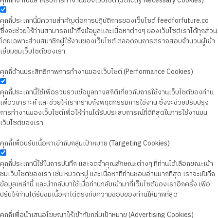
คุกกี้ที่จำเป็นสำหรับการทำงานของเว็บไซต์ (Strictly Necessary Cookies)
คุกกี้ประเภทนี้มีความสำคัญต่อการปฏิบัติการของเว็บไซต์ feedforfuture.co
ซึ่งจะช่วยให้ท่านสามารถเข้าถึงข้อมูลและเนื้อหาต่างๆ ของเว็บไซต์เราได้ทุกส่วน
โดยเฉพาะส่วนสมาชิกผู้ใช้งานของเว็บไซต์ ตลอดจนการตรวจสอบจำนวนผู้เข้า
เยี่ยมชมเว็บไซต์ของเรา
คุกกี้ด้านประสิทธิภาพการทำงานของเว็บไซต์ (Performance Cookies)
คุกกี้ประเภทนี้ใช้เพื่อรวบรวมข้อมูลทางสถิติเกี่ยวกับการใช้งานเว็บไซต์ของท่าน
เพื่อวิเคราะห์ และช่วยให้เราทราบถึงพฤติกรรมการใช้งาน ซึ่งจะช่วยปรับปรุง
การทำงานของเว็บไซต์เพื่อให้ท่านได้รับประสบการณ์ที่ดีที่สุดในการใช้งานบน
เว็บไซต์ของเรา
คุกกี้เพื่อปรับเนื้อหาเข้ากับกลุ่มเป้าหมาย (Targeting Cookies)
คุกกี้ประเภทนี้ใช้ในการบันทึก และจดจำคุณลักษณะต่างๆ ที่ท่านได้เลือกขณะเข้า
ชมเว็บไซต์ของเรา เช่น หมวดหมู่ และเนื้อหาที่ท่านชอบอ่านมากที่สุด เราจะบันทึก
ข้อมูลเหล่านี้ และนำกลับมาใช้เมื่อท่านกลับเข้ามาที่เว็บไซต์ของเราอีกครั้ง เพื่อ
ปรับให้ท่านได้รับชมเนื้อหาได้ตรงกับความชอบของท่านให้มากที่สุด
คุกกี้เพื่อนำเสนอโฆษณาให้เข้ากับกลุ่มเป้าหมาย (Advertising Cookies)