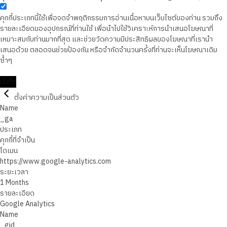
คุกกี้ประเภทนี้ใช้เพื่อจดจำพฤติกรรมการอ่านเนื้อหาบนเว็บไซต์ของท่าน รวมถึง
รายละเอียดของอุปกรณ์ที่ท่านใช้ เพื่อนำไปใช้วิเคราะห์การนำเสนอโฆษณาที่
เหมาะสมกับท่านมากที่สุด และช่วยวัดความมีประสิทธิผลของโฆษณาที่เรานำ
เสนอด้วย ตลอดจนช่วยป้องกัน หรือจำกัดจำนวนครั้งที่ท่านจะเห็นโฆษณาเดิม
ซ้ำๆ
บันทึก
ตั้งค่าความเป็นส่วนตัว
Name
_ga
ประเภท
คุกกี้ที่จำเป็น
โดเมน
https://www.google-analytics.com
ระยะเวลา
1 Months
รายละเอียด
Google Analytics
Name
_gid