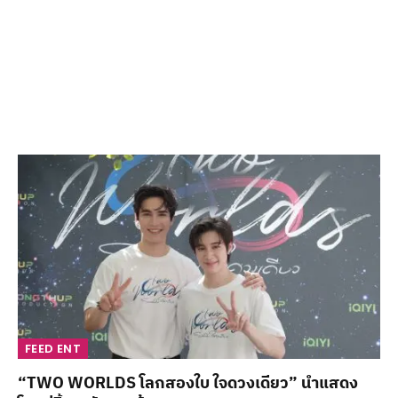
FEED ENT
“TWO WORLDS โลกสองใบ ใจดวงเดียว” นำแสดง