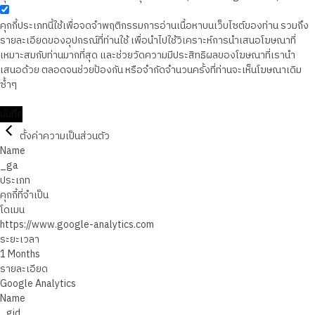
คุกกี้ประเภทนี้ใช้เพื่อจดจำพฤติกรรมการอ่านเนื้อหาบนเว็บไซต์ของท่าน รวมถึง
รายละเอียดของอุปกรณ์ที่ท่านใช้ เพื่อนำไปใช้วิเคราะห์การนำเสนอโฆษณาที่
เหมาะสมกับท่านมากที่สุด และช่วยวัดความมีประสิทธิผลของโฆษณาที่เรานำ
เสนอด้วย ตลอดจนช่วยป้องกัน หรือจำกัดจำนวนครั้งที่ท่านจะเห็นโฆษณาเดิม
ซ้ำๆ
บันทึก
ตั้งค่าความเป็นส่วนตัว
Name
_ga
ประเภท
คุกกี้ที่จำเป็น
โดเมน
https://www.google-analytics.com
ระยะเวลา
1 Months
รายละเอียด
Google Analytics
Name
_gid