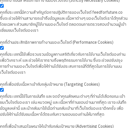
คุกกี้ที่จำเป็นสำหรับการทำงานของเว็บไซต์ (Strictly Necessary Cookies)
คุกกี้ประเภทนี้มีความสำคัญต่อการปฏิบัติการของเว็บไซต์ feedforfuture.co
ซึ่งจะช่วยให้ท่านสามารถเข้าถึงข้อมูลและเนื้อหาต่างๆ ของเว็บไซต์เราได้ทุกส่วน
โดยเฉพาะส่วนสมาชิกผู้ใช้งานของเว็บไซต์ ตลอดจนการตรวจสอบจำนวนผู้เข้า
เยี่ยมชมเว็บไซต์ของเรา
คุกกี้ด้านประสิทธิภาพการทำงานของเว็บไซต์ (Performance Cookies)
คุกกี้ประเภทนี้ใช้เพื่อรวบรวมข้อมูลทางสถิติเกี่ยวกับการใช้งานเว็บไซต์ของท่าน
เพื่อวิเคราะห์ และช่วยให้เราทราบถึงพฤติกรรมการใช้งาน ซึ่งจะช่วยปรับปรุง
การทำงานของเว็บไซต์เพื่อให้ท่านได้รับประสบการณ์ที่ดีที่สุดในการใช้งานบน
เว็บไซต์ของเรา
คุกกี้เพื่อปรับเนื้อหาเข้ากับกลุ่มเป้าหมาย (Targeting Cookies)
คุกกี้ประเภทนี้ใช้ในการบันทึก และจดจำคุณลักษณะต่างๆ ที่ท่านได้เลือกขณะเข้า
ชมเว็บไซต์ของเรา เช่น หมวดหมู่ และเนื้อหาที่ท่านชอบอ่านมากที่สุด เราจะบันทึก
ข้อมูลเหล่านี้ และนำกลับมาใช้เมื่อท่านกลับเข้ามาที่เว็บไซต์ของเราอีกครั้ง เพื่อ
ปรับให้ท่านได้รับชมเนื้อหาได้ตรงกับความชอบของท่านให้มากที่สุด
คุกกี้เพื่อนำเสนอโฆษณาให้เข้ากับกลุ่มเป้าหมาย (Advertising Cookies)