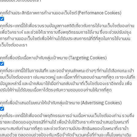
เยี่ยมชมเว็บไซต์ของเรา
คุกกี้ด้านประสิทธิภาพการทำงานของเว็บไซต์ (Performance Cookies)
คุกกี้ประเภทนี้ใช้เพื่อรวบรวมข้อมูลทางสถิติเกี่ยวกับการใช้งานเว็บไซต์ของท่าน
เพื่อวิเคราะห์ และช่วยให้เราทราบถึงพฤติกรรมการใช้งาน ซึ่งจะช่วยปรับปรุง
การทำงานของเว็บไซต์เพื่อให้ท่านได้รับประสบการณ์ที่ดีที่สุดในการใช้งานบน
เว็บไซต์ของเรา
คุกกี้เพื่อปรับเนื้อหาเข้ากับกลุ่มเป้าหมาย (Targeting Cookies)
คุกกี้ประเภทนี้ใช้ในการบันทึก และจดจำคุณลักษณะต่างๆ ที่ท่านได้เลือกขณะเข้า
ชมเว็บไซต์ของเรา เช่น หมวดหมู่ และเนื้อหาที่ท่านชอบอ่านมากที่สุด เราจะบันทึก
ข้อมูลเหล่านี้ และนำกลับมาใช้เมื่อท่านกลับเข้ามาที่เว็บไซต์ของเราอีกครั้ง เพื่อ
ปรับให้ท่านได้รับชมเนื้อหาได้ตรงกับความชอบของท่านให้มากที่สุด
คุกกี้เพื่อนำเสนอโฆษณาให้เข้ากับกลุ่มเป้าหมาย (Advertising Cookies)
คุกกี้ประเภทนี้ใช้เพื่อจดจำพฤติกรรมการอ่านเนื้อหาบนเว็บไซต์ของท่าน รวมถึง
รายละเอียดของอุปกรณ์ที่ท่านใช้ เพื่อนำไปใช้วิเคราะห์การนำเสนอโฆษณาที่
เหมาะสมกับท่านมากที่สุด และช่วยวัดความมีประสิทธิผลของโฆษณาที่เรานำ
เสนอด้วย ตลอดจนช่วยป้องกัน หรือจำกัดจำนวนครั้งที่ท่านจะเห็นโฆษณาเดิม