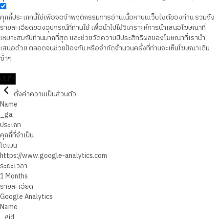
คุกกี้ประเภทนี้ใช้เพื่อจดจำพฤติกรรมการอ่านเนื้อหาบนเว็บไซต์ของท่าน รวมถึง
รายละเอียดของอุปกรณ์ที่ท่านใช้ เพื่อนำไปใช้วิเคราะห์การนำเสนอโฆษณาที่
เหมาะสมกับท่านมากที่สุด และช่วยวัดความมีประสิทธิผลของโฆษณาที่เรานำ
เสนอด้วย ตลอดจนช่วยป้องกัน หรือจำกัดจำนวนครั้งที่ท่านจะเห็นโฆษณาเดิม
ซ้ำๆ
บันทึก
ตั้งค่าความเป็นส่วนตัว
Name
_ga
ประเภท
คุกกี้ที่จำเป็น
โดเมน
https://www.google-analytics.com
ระยะเวลา
1 Months
รายละเอียด
Google Analytics
Name
_gid