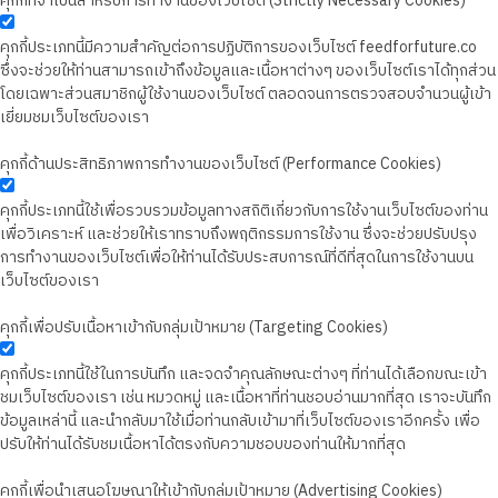
คุกกี้ที่จำเป็นสำหรับการทำงานของเว็บไซต์ (Strictly Necessary Cookies)
คุกกี้ประเภทนี้มีความสำคัญต่อการปฏิบัติการของเว็บไซต์ feedforfuture.co
ซึ่งจะช่วยให้ท่านสามารถเข้าถึงข้อมูลและเนื้อหาต่างๆ ของเว็บไซต์เราได้ทุกส่วน
โดยเฉพาะส่วนสมาชิกผู้ใช้งานของเว็บไซต์ ตลอดจนการตรวจสอบจำนวนผู้เข้า
เยี่ยมชมเว็บไซต์ของเรา
คุกกี้ด้านประสิทธิภาพการทำงานของเว็บไซต์ (Performance Cookies)
คุกกี้ประเภทนี้ใช้เพื่อรวบรวมข้อมูลทางสถิติเกี่ยวกับการใช้งานเว็บไซต์ของท่าน
เพื่อวิเคราะห์ และช่วยให้เราทราบถึงพฤติกรรมการใช้งาน ซึ่งจะช่วยปรับปรุง
การทำงานของเว็บไซต์เพื่อให้ท่านได้รับประสบการณ์ที่ดีที่สุดในการใช้งานบน
เว็บไซต์ของเรา
คุกกี้เพื่อปรับเนื้อหาเข้ากับกลุ่มเป้าหมาย (Targeting Cookies)
คุกกี้ประเภทนี้ใช้ในการบันทึก และจดจำคุณลักษณะต่างๆ ที่ท่านได้เลือกขณะเข้า
ชมเว็บไซต์ของเรา เช่น หมวดหมู่ และเนื้อหาที่ท่านชอบอ่านมากที่สุด เราจะบันทึก
ข้อมูลเหล่านี้ และนำกลับมาใช้เมื่อท่านกลับเข้ามาที่เว็บไซต์ของเราอีกครั้ง เพื่อ
ปรับให้ท่านได้รับชมเนื้อหาได้ตรงกับความชอบของท่านให้มากที่สุด
คุกกี้เพื่อนำเสนอโฆษณาให้เข้ากับกลุ่มเป้าหมาย (Advertising Cookies)