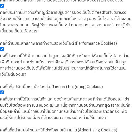
คุกกี้ที่จำเป็นสำหรับการทำงานของเว็บไซต์ (Strictly Necessary Cookies)
คุกกี้ประเภทนี้มีความสำคัญต่อการปฏิบัติการของเว็บไซต์ feedforfuture.co
ซึ่งจะช่วยให้ท่านสามารถเข้าถึงข้อมูลและเนื้อหาต่างๆ ของเว็บไซต์เราได้ทุกส่วน
โดยเฉพาะส่วนสมาชิกผู้ใช้งานของเว็บไซต์ ตลอดจนการตรวจสอบจำนวนผู้เข้า
เยี่ยมชมเว็บไซต์ของเรา
คุกกี้ด้านประสิทธิภาพการทำงานของเว็บไซต์ (Performance Cookies)
คุกกี้ประเภทนี้ใช้เพื่อรวบรวมข้อมูลทางสถิติเกี่ยวกับการใช้งานเว็บไซต์ของท่าน
เพื่อวิเคราะห์ และช่วยให้เราทราบถึงพฤติกรรมการใช้งาน ซึ่งจะช่วยปรับปรุง
การทำงานของเว็บไซต์เพื่อให้ท่านได้รับประสบการณ์ที่ดีที่สุดในการใช้งานบน
เว็บไซต์ของเรา
คุกกี้เพื่อปรับเนื้อหาเข้ากับกลุ่มเป้าหมาย (Targeting Cookies)
คุกกี้ประเภทนี้ใช้ในการบันทึก และจดจำคุณลักษณะต่างๆ ที่ท่านได้เลือกขณะเข้า
ชมเว็บไซต์ของเรา เช่น หมวดหมู่ และเนื้อหาที่ท่านชอบอ่านมากที่สุด เราจะบันทึก
ข้อมูลเหล่านี้ และนำกลับมาใช้เมื่อท่านกลับเข้ามาที่เว็บไซต์ของเราอีกครั้ง เพื่อ
ปรับให้ท่านได้รับชมเนื้อหาได้ตรงกับความชอบของท่านให้มากที่สุด
คุกกี้เพื่อนำเสนอโฆษณาให้เข้ากับกลุ่มเป้าหมาย (Advertising Cookies)