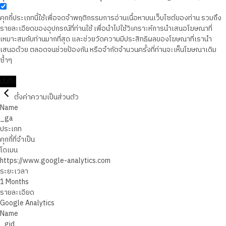
คุกกี้ประเภทนี้ใช้เพื่อจดจำพฤติกรรมการอ่านเนื้อหาบนเว็บไซต์ของท่าน รวมถึง
รายละเอียดของอุปกรณ์ที่ท่านใช้ เพื่อนำไปใช้วิเคราะห์การนำเสนอโฆษณาที่
เหมาะสมกับท่านมากที่สุด และช่วยวัดความมีประสิทธิผลของโฆษณาที่เรานำ
เสนอด้วย ตลอดจนช่วยป้องกัน หรือจำกัดจำนวนครั้งที่ท่านจะเห็นโฆษณาเดิม
ซ้ำๆ
บันทึก
ตั้งค่าความเป็นส่วนตัว
Name
_ga
ประเภท
คุกกี้ที่จำเป็น
โดเมน
https://www.google-analytics.com
ระยะเวลา
1 Months
รายละเอียด
Google Analytics
Name
_gid