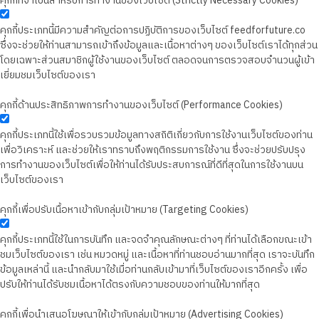
คุกกี้ที่จำเป็นสำหรับการทำงานของเว็บไซต์ (Strictly Necessary Cookies)
คุกกี้ประเภทนี้มีความสำคัญต่อการปฏิบัติการของเว็บไซต์ feedforfuture.co
ซึ่งจะช่วยให้ท่านสามารถเข้าถึงข้อมูลและเนื้อหาต่างๆ ของเว็บไซต์เราได้ทุกส่วน
โดยเฉพาะส่วนสมาชิกผู้ใช้งานของเว็บไซต์ ตลอดจนการตรวจสอบจำนวนผู้เข้า
เยี่ยมชมเว็บไซต์ของเรา
คุกกี้ด้านประสิทธิภาพการทำงานของเว็บไซต์ (Performance Cookies)
คุกกี้ประเภทนี้ใช้เพื่อรวบรวมข้อมูลทางสถิติเกี่ยวกับการใช้งานเว็บไซต์ของท่าน
เพื่อวิเคราะห์ และช่วยให้เราทราบถึงพฤติกรรมการใช้งาน ซึ่งจะช่วยปรับปรุง
การทำงานของเว็บไซต์เพื่อให้ท่านได้รับประสบการณ์ที่ดีที่สุดในการใช้งานบน
เว็บไซต์ของเรา
คุกกี้เพื่อปรับเนื้อหาเข้ากับกลุ่มเป้าหมาย (Targeting Cookies)
คุกกี้ประเภทนี้ใช้ในการบันทึก และจดจำคุณลักษณะต่างๆ ที่ท่านได้เลือกขณะเข้า
ชมเว็บไซต์ของเรา เช่น หมวดหมู่ และเนื้อหาที่ท่านชอบอ่านมากที่สุด เราจะบันทึก
ข้อมูลเหล่านี้ และนำกลับมาใช้เมื่อท่านกลับเข้ามาที่เว็บไซต์ของเราอีกครั้ง เพื่อ
ปรับให้ท่านได้รับชมเนื้อหาได้ตรงกับความชอบของท่านให้มากที่สุด
คุกกี้เพื่อนำเสนอโฆษณาให้เข้ากับกลุ่มเป้าหมาย (Advertising Cookies)