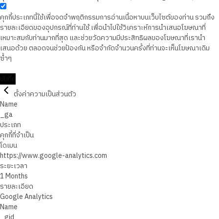
คุกกี้ประเภทนี้ใช้เพื่อจดจำพฤติกรรมการอ่านเนื้อหาบนเว็บไซต์ของท่าน รวมถึง
รายละเอียดของอุปกรณ์ที่ท่านใช้ เพื่อนำไปใช้วิเคราะห์การนำเสนอโฆษณาที่
เหมาะสมกับท่านมากที่สุด และช่วยวัดความมีประสิทธิผลของโฆษณาที่เรานำ
เสนอด้วย ตลอดจนช่วยป้องกัน หรือจำกัดจำนวนครั้งที่ท่านจะเห็นโฆษณาเดิม
ซ้ำๆ
บันทึก
ตั้งค่าความเป็นส่วนตัว
Name
_ga
ประเภท
คุกกี้ที่จำเป็น
โดเมน
https://www.google-analytics.com
ระยะเวลา
1 Months
รายละเอียด
Google Analytics
Name
_gid