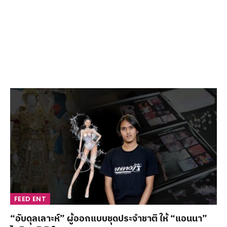
FEED ENT
“อับดุลเลาะห์” ผู้ออกแบบชุดประจำชาติ ให้ “แอนนา”