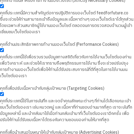
คุกกี้ที่จำเป็นสำหรับการทำงานของเว็บไซต์ (Strictly Necessary Cookies)
คุกกี้ประเภทนี้มีความสำคัญต่อการปฏิบัติการของเว็บไซต์ feedforfuture.co
ซึ่งจะช่วยให้ท่านสามารถเข้าถึงข้อมูลและเนื้อหาต่างๆ ของเว็บไซต์เราได้ทุกส่วน
โดยเฉพาะส่วนสมาชิกผู้ใช้งานของเว็บไซต์ ตลอดจนการตรวจสอบจำนวนผู้เข้า
เยี่ยมชมเว็บไซต์ของเรา
คุกกี้ด้านประสิทธิภาพการทำงานของเว็บไซต์ (Performance Cookies)
คุกกี้ประเภทนี้ใช้เพื่อรวบรวมข้อมูลทางสถิติเกี่ยวกับการใช้งานเว็บไซต์ของท่าน
เพื่อวิเคราะห์ และช่วยให้เราทราบถึงพฤติกรรมการใช้งาน ซึ่งจะช่วยปรับปรุง
การทำงานของเว็บไซต์เพื่อให้ท่านได้รับประสบการณ์ที่ดีที่สุดในการใช้งานบน
เว็บไซต์ของเรา
คุกกี้เพื่อปรับเนื้อหาเข้ากับกลุ่มเป้าหมาย (Targeting Cookies)
คุกกี้ประเภทนี้ใช้ในการบันทึก และจดจำคุณลักษณะต่างๆ ที่ท่านได้เลือกขณะเข้า
ชมเว็บไซต์ของเรา เช่น หมวดหมู่ และเนื้อหาที่ท่านชอบอ่านมากที่สุด เราจะบันทึก
ข้อมูลเหล่านี้ และนำกลับมาใช้เมื่อท่านกลับเข้ามาที่เว็บไซต์ของเราอีกครั้ง เพื่อ
ปรับให้ท่านได้รับชมเนื้อหาได้ตรงกับความชอบของท่านให้มากที่สุด
คุกกี้เพื่อนำเสนอโฆษณาให้เข้ากับกลุ่มเป้าหมาย (Advertising Cookies)