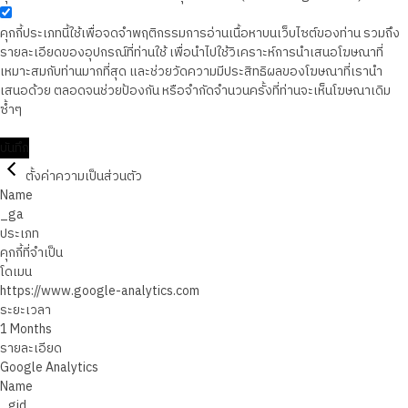
คุกกี้ประเภทนี้ใช้เพื่อจดจำพฤติกรรมการอ่านเนื้อหาบนเว็บไซต์ของท่าน รวมถึง
รายละเอียดของอุปกรณ์ที่ท่านใช้ เพื่อนำไปใช้วิเคราะห์การนำเสนอโฆษณาที่
เหมาะสมกับท่านมากที่สุด และช่วยวัดความมีประสิทธิผลของโฆษณาที่เรานำ
เสนอด้วย ตลอดจนช่วยป้องกัน หรือจำกัดจำนวนครั้งที่ท่านจะเห็นโฆษณาเดิม
ซ้ำๆ
บันทึก
ตั้งค่าความเป็นส่วนตัว
Name
_ga
ประเภท
คุกกี้ที่จำเป็น
โดเมน
https://www.google-analytics.com
ระยะเวลา
1 Months
รายละเอียด
Google Analytics
Name
_gid