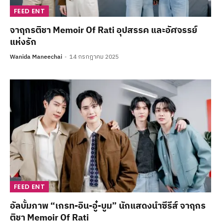
FEED ENT
จาฤกรติชา Memoir Of Rati อุปสรรค และอัศจรรย์
แห่งรัก
Wanida Maneechai
14 กรกฎาคม 2025
FEED ENT
อัลบั้มภาพ “เกรท-อิน-อู๋-บูม” นักแสดงนำซีรีส์ จาฤกร
ติชา Memoir Of Rati