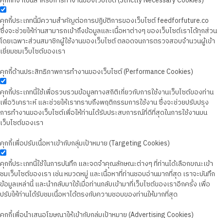
คุกกี้ที่จำเป็นสำหรับการทำงานของเว็บไซต์ (Strictly Necessary Cookies)
คุกกี้ประเภทนี้มีความสำคัญต่อการปฏิบัติการของเว็บไซต์ feedforfuture.co
ซึ่งจะช่วยให้ท่านสามารถเข้าถึงข้อมูลและเนื้อหาต่างๆ ของเว็บไซต์เราได้ทุกส่วน
โดยเฉพาะส่วนสมาชิกผู้ใช้งานของเว็บไซต์ ตลอดจนการตรวจสอบจำนวนผู้เข้า
เยี่ยมชมเว็บไซต์ของเรา
คุกกี้ด้านประสิทธิภาพการทำงานของเว็บไซต์ (Performance Cookies)
คุกกี้ประเภทนี้ใช้เพื่อรวบรวมข้อมูลทางสถิติเกี่ยวกับการใช้งานเว็บไซต์ของท่าน
เพื่อวิเคราะห์ และช่วยให้เราทราบถึงพฤติกรรมการใช้งาน ซึ่งจะช่วยปรับปรุง
การทำงานของเว็บไซต์เพื่อให้ท่านได้รับประสบการณ์ที่ดีที่สุดในการใช้งานบน
เว็บไซต์ของเรา
คุกกี้เพื่อปรับเนื้อหาเข้ากับกลุ่มเป้าหมาย (Targeting Cookies)
คุกกี้ประเภทนี้ใช้ในการบันทึก และจดจำคุณลักษณะต่างๆ ที่ท่านได้เลือกขณะเข้า
ชมเว็บไซต์ของเรา เช่น หมวดหมู่ และเนื้อหาที่ท่านชอบอ่านมากที่สุด เราจะบันทึก
ข้อมูลเหล่านี้ และนำกลับมาใช้เมื่อท่านกลับเข้ามาที่เว็บไซต์ของเราอีกครั้ง เพื่อ
ปรับให้ท่านได้รับชมเนื้อหาได้ตรงกับความชอบของท่านให้มากที่สุด
คุกกี้เพื่อนำเสนอโฆษณาให้เข้ากับกลุ่มเป้าหมาย (Advertising Cookies)