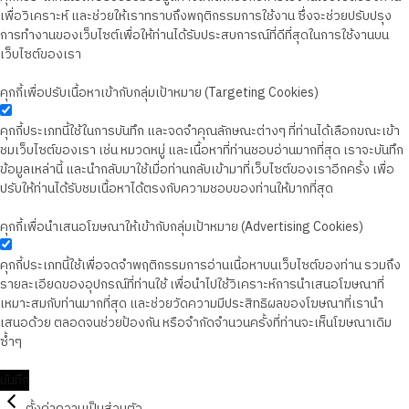
เพื่อวิเคราะห์ และช่วยให้เราทราบถึงพฤติกรรมการใช้งาน ซึ่งจะช่วยปรับปรุง
การทำงานของเว็บไซต์เพื่อให้ท่านได้รับประสบการณ์ที่ดีที่สุดในการใช้งานบน
เว็บไซต์ของเรา
คุกกี้เพื่อปรับเนื้อหาเข้ากับกลุ่มเป้าหมาย (Targeting Cookies)
คุกกี้ประเภทนี้ใช้ในการบันทึก และจดจำคุณลักษณะต่างๆ ที่ท่านได้เลือกขณะเข้า
ชมเว็บไซต์ของเรา เช่น หมวดหมู่ และเนื้อหาที่ท่านชอบอ่านมากที่สุด เราจะบันทึก
ข้อมูลเหล่านี้ และนำกลับมาใช้เมื่อท่านกลับเข้ามาที่เว็บไซต์ของเราอีกครั้ง เพื่อ
ปรับให้ท่านได้รับชมเนื้อหาได้ตรงกับความชอบของท่านให้มากที่สุด
คุกกี้เพื่อนำเสนอโฆษณาให้เข้ากับกลุ่มเป้าหมาย (Advertising Cookies)
คุกกี้ประเภทนี้ใช้เพื่อจดจำพฤติกรรมการอ่านเนื้อหาบนเว็บไซต์ของท่าน รวมถึง
รายละเอียดของอุปกรณ์ที่ท่านใช้ เพื่อนำไปใช้วิเคราะห์การนำเสนอโฆษณาที่
เหมาะสมกับท่านมากที่สุด และช่วยวัดความมีประสิทธิผลของโฆษณาที่เรานำ
เสนอด้วย ตลอดจนช่วยป้องกัน หรือจำกัดจำนวนครั้งที่ท่านจะเห็นโฆษณาเดิม
ซ้ำๆ
บันทึก
ตั้งค่าความเป็นส่วนตัว