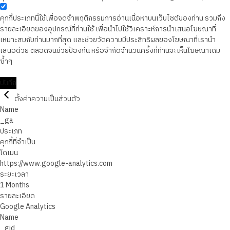
คุกกี้ประเภทนี้ใช้เพื่อจดจำพฤติกรรมการอ่านเนื้อหาบนเว็บไซต์ของท่าน รวมถึง
รายละเอียดของอุปกรณ์ที่ท่านใช้ เพื่อนำไปใช้วิเคราะห์การนำเสนอโฆษณาที่
เหมาะสมกับท่านมากที่สุด และช่วยวัดความมีประสิทธิผลของโฆษณาที่เรานำ
เสนอด้วย ตลอดจนช่วยป้องกัน หรือจำกัดจำนวนครั้งที่ท่านจะเห็นโฆษณาเดิม
ซ้ำๆ
บันทึก
ตั้งค่าความเป็นส่วนตัว
Name
_ga
ประเภท
คุกกี้ที่จำเป็น
โดเมน
https://www.google-analytics.com
ระยะเวลา
1 Months
รายละเอียด
Google Analytics
Name
_gid