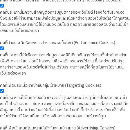
คุกกี้ที่จำเป็นสำหรับการทำงานของเว็บไซต์ (Strictly Necessary Cookies)
คุกกี้ประเภทนี้มีความสำคัญต่อการปฏิบัติการของเว็บไซต์ feedforfuture.co
ซึ่งจะช่วยให้ท่านสามารถเข้าถึงข้อมูลและเนื้อหาต่างๆ ของเว็บไซต์เราได้ทุกส่วน
โดยเฉพาะส่วนสมาชิกผู้ใช้งานของเว็บไซต์ ตลอดจนการตรวจสอบจำนวนผู้เข้า
เยี่ยมชมเว็บไซต์ของเรา
คุกกี้ด้านประสิทธิภาพการทำงานของเว็บไซต์ (Performance Cookies)
คุกกี้ประเภทนี้ใช้เพื่อรวบรวมข้อมูลทางสถิติเกี่ยวกับการใช้งานเว็บไซต์ของท่าน
เพื่อวิเคราะห์ และช่วยให้เราทราบถึงพฤติกรรมการใช้งาน ซึ่งจะช่วยปรับปรุง
การทำงานของเว็บไซต์เพื่อให้ท่านได้รับประสบการณ์ที่ดีที่สุดในการใช้งานบน
เว็บไซต์ของเรา
คุกกี้เพื่อปรับเนื้อหาเข้ากับกลุ่มเป้าหมาย (Targeting Cookies)
คุกกี้ประเภทนี้ใช้ในการบันทึก และจดจำคุณลักษณะต่างๆ ที่ท่านได้เลือกขณะเข้า
ชมเว็บไซต์ของเรา เช่น หมวดหมู่ และเนื้อหาที่ท่านชอบอ่านมากที่สุด เราจะบันทึก
ข้อมูลเหล่านี้ และนำกลับมาใช้เมื่อท่านกลับเข้ามาที่เว็บไซต์ของเราอีกครั้ง เพื่อ
ปรับให้ท่านได้รับชมเนื้อหาได้ตรงกับความชอบของท่านให้มากที่สุด
คุกกี้เพื่อนำเสนอโฆษณาให้เข้ากับกลุ่มเป้าหมาย (Advertising Cookies)