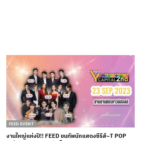
FEED EVENT
งานใหญ่แห่งปี!! FEED ขนทัพนักแสดงซีรีส์–T POP