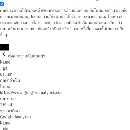
คุกกี้ประเภทนี้ใช้เพื่อจดจำพฤติกรรมการอ่านเนื้อหาบนเว็บไซต์ของท่าน รวมถึง
รายละเอียดของอุปกรณ์ที่ท่านใช้ เพื่อนำไปใช้วิเคราะห์การนำเสนอโฆษณาที่
เหมาะสมกับท่านมากที่สุด และช่วยวัดความมีประสิทธิผลของโฆษณาที่เรานำ
เสนอด้วย ตลอดจนช่วยป้องกัน หรือจำกัดจำนวนครั้งที่ท่านจะเห็นโฆษณาเดิม
ซ้ำๆ
บันทึก
ตั้งค่าความเป็นส่วนตัว
Name
_ga
ประเภท
คุกกี้ที่จำเป็น
โดเมน
https://www.google-analytics.com
ระยะเวลา
1 Months
รายละเอียด
Google Analytics
Name
_gid