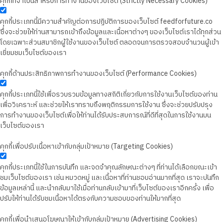
คุกกี้ที่จำเป็นสำหรับการทำงานของเว็บไซต์ (Strictly Necessary Cookies)
คุกกี้ประเภทนี้มีความสำคัญต่อการปฏิบัติการของเว็บไซต์ feedforfuture.co
ซึ่งจะช่วยให้ท่านสามารถเข้าถึงข้อมูลและเนื้อหาต่างๆ ของเว็บไซต์เราได้ทุกส่วน
โดยเฉพาะส่วนสมาชิกผู้ใช้งานของเว็บไซต์ ตลอดจนการตรวจสอบจำนวนผู้เข้า
เยี่ยมชมเว็บไซต์ของเรา
คุกกี้ด้านประสิทธิภาพการทำงานของเว็บไซต์ (Performance Cookies)
คุกกี้ประเภทนี้ใช้เพื่อรวบรวมข้อมูลทางสถิติเกี่ยวกับการใช้งานเว็บไซต์ของท่าน
เพื่อวิเคราะห์ และช่วยให้เราทราบถึงพฤติกรรมการใช้งาน ซึ่งจะช่วยปรับปรุง
การทำงานของเว็บไซต์เพื่อให้ท่านได้รับประสบการณ์ที่ดีที่สุดในการใช้งานบน
เว็บไซต์ของเรา
คุกกี้เพื่อปรับเนื้อหาเข้ากับกลุ่มเป้าหมาย (Targeting Cookies)
คุกกี้ประเภทนี้ใช้ในการบันทึก และจดจำคุณลักษณะต่างๆ ที่ท่านได้เลือกขณะเข้า
ชมเว็บไซต์ของเรา เช่น หมวดหมู่ และเนื้อหาที่ท่านชอบอ่านมากที่สุด เราจะบันทึก
ข้อมูลเหล่านี้ และนำกลับมาใช้เมื่อท่านกลับเข้ามาที่เว็บไซต์ของเราอีกครั้ง เพื่อ
ปรับให้ท่านได้รับชมเนื้อหาได้ตรงกับความชอบของท่านให้มากที่สุด
คุกกี้เพื่อนำเสนอโฆษณาให้เข้ากับกลุ่มเป้าหมาย (Advertising Cookies)