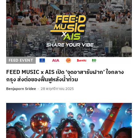
FEED EVENT
FEED MUSIC x AIS เปิด ‘จุดอาสารับฝาก’ ใจกลาง
กรุง ส่งต่อของฟื้นฟูหลังน้ำท่วม
Benjaporn Sridee
28 พฤศจิกายน 2025