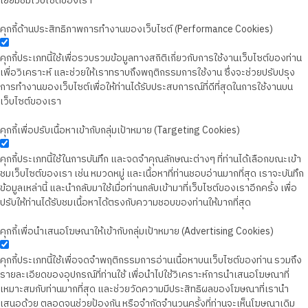
เยี่ยมชมเว็บไซต์ของเรา
คุกกี้ด้านประสิทธิภาพการทำงานของเว็บไซต์ (Performance Cookies)
คุกกี้ประเภทนี้ใช้เพื่อรวบรวมข้อมูลทางสถิติเกี่ยวกับการใช้งานเว็บไซต์ของท่าน
เพื่อวิเคราะห์ และช่วยให้เราทราบถึงพฤติกรรมการใช้งาน ซึ่งจะช่วยปรับปรุง
การทำงานของเว็บไซต์เพื่อให้ท่านได้รับประสบการณ์ที่ดีที่สุดในการใช้งานบน
เว็บไซต์ของเรา
คุกกี้เพื่อปรับเนื้อหาเข้ากับกลุ่มเป้าหมาย (Targeting Cookies)
คุกกี้ประเภทนี้ใช้ในการบันทึก และจดจำคุณลักษณะต่างๆ ที่ท่านได้เลือกขณะเข้า
ชมเว็บไซต์ของเรา เช่น หมวดหมู่ และเนื้อหาที่ท่านชอบอ่านมากที่สุด เราจะบันทึก
ข้อมูลเหล่านี้ และนำกลับมาใช้เมื่อท่านกลับเข้ามาที่เว็บไซต์ของเราอีกครั้ง เพื่อ
ปรับให้ท่านได้รับชมเนื้อหาได้ตรงกับความชอบของท่านให้มากที่สุด
คุกกี้เพื่อนำเสนอโฆษณาให้เข้ากับกลุ่มเป้าหมาย (Advertising Cookies)
คุกกี้ประเภทนี้ใช้เพื่อจดจำพฤติกรรมการอ่านเนื้อหาบนเว็บไซต์ของท่าน รวมถึง
รายละเอียดของอุปกรณ์ที่ท่านใช้ เพื่อนำไปใช้วิเคราะห์การนำเสนอโฆษณาที่
เหมาะสมกับท่านมากที่สุด และช่วยวัดความมีประสิทธิผลของโฆษณาที่เรานำ
เสนอด้วย ตลอดจนช่วยป้องกัน หรือจำกัดจำนวนครั้งที่ท่านจะเห็นโฆษณาเดิม