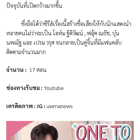
ปัจจุบันที่เปิดกว้างมากขึ้น
ซึ่งถือได้ว่าซีรีส์เรื่องนี้สร้างชื่อเสียงให้กับนักแสดงนำ
หลายคนไม่ว่าจะเป็น โอห์ม ฐิติวัฒน์ , ฟลุ้ค ณธัช, บุ๋น
นพณัฐ และ เปรม วรุศ จนกลายเป็นคู่จิ้นที่มีแฟนคลับ
ติดตามจำนวนมาก
จำนวน
:
17 ตอน
ช่องทางรับชม
:
Youtube
เครดิตภาพ
: IG :
uwmanews