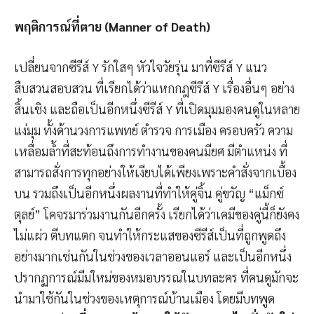
พฤติการณ์ที่ตาย (
Manner of Death)
เปลี่ยนจากซีรีส์ Y รักใสๆ หัวใจวัยรุ่น มาที่ซีรีส์ Y แนว
สืบสวนสอบสวน ที่เรียกได้ว่าแหกกฎซีรีส์ Y เรื่องอื่นๆ อย่าง
สิ้นเชิง และถือเป็นอีกหนึ่งซีรีส์ Y ที่เปิดมุมมองคนดูในหลาย
แง่มุม ทั้งด้านวงการแพทย์ ตำรวจ การเมือง ครอบครัว ความ
เหลื่อมล้ำที่สะท้อนถึงการทำงานของคนมียศ มีตำแหน่ง ที่
สามารถสั่งการทุกอย่างให้เงียบได้เพียงเพราะคำสั่งจากเบื้อง
บน รวมถึงเป็นอีกหนึ่งผลงานที่ทำให้คู่จิ้น คู่ขวัญ “แม็กซ์
ตุลย์” โคจรมาร่วมงานกันอีกครั้ง เรียกได้ว่าเคมีของคู่นี้ก็ยังคง
ไม่แผ่ว ตีบทแตก จนทำให้กระแสของซีรีส์เป็นที่ถูกพูดถึง
อย่างมากเช่นกันในช่วงของเวลาออนแอร์ และเป็นอีกหนึ่ง
ปรากฏการณ์มีมใหม่ของหมอบรรณในบทละคร ที่คนดูมักจะ
นำมาใช้กันในช่วงของเหตุการณ์บ้านเมือง โดยมีบทพูด