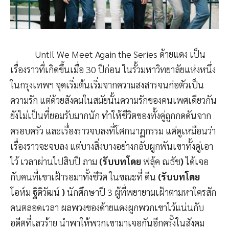
Until We Meet Again the Series ด้ายแดง เป็น
เรื่องราวที่เกิดขึ้นเมื่อ 30 ปีก่อน ในรั้วมหาวิทยาลัยแห่งหนึ่ง
ในกรุงเทพฯ จุดเริ่มต้นเริ่มจากความสงสารจนก่อตัวเป็น
ความรัก แต่ด้วยสังคมในสมัยนั้นความรักของคนเพศเดียวกัน
ยังไม่เป็นที่ยอมรับมากนัก ทำให้ชีวิตของทั้งคู่ถูกกดดันจาก
ครอบครัว และเรื่องราวจบลงที่โศกนาฏกรรม แต่ดูเหมือนว่า
เรื่องราวจะจบลง แต่บางสิ่งบางอย่างกลับผูกพันเขาทั้งคู่เอา
ไว้ เวลาผ่านไปสิบปี ภาม
(รับบทโดย
ฟลุ้ค ณธัช
)
ได้เจอ
กับคนที่เขาเฝ้ารอมาทั้งชีวิต ในขณะที่ ดีน
(รับบทโดย
โอห์ม ฐิติวัฒน์
)
นักศึกษาปี 3 ผู้ที่พยายามเฝ้าตามหาใครสัก
คนตลอดเวลา ผลพวงของด้ายแดงผูกพวกเขาไว้แน่นกับ
อดีตที่เลวร้าย นำพาให้พวกเขามาเจอกันอีกครั้งในสังคม