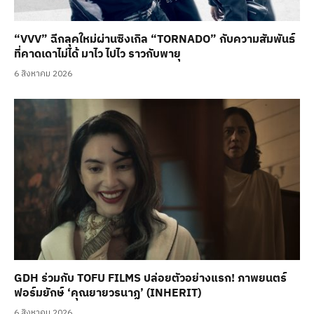
“VVV” ฉีกลุคใหม่ผ่านซิงเกิล “TORNADO” กับความสัมพันธ์
ที่คาดเดาไม่ได้ มาไว ไปไว ราวกับพายุ
6 สิงหาคม 2026
GDH ร่วมกับ TOFU FILMS ปล่อยตัวอย่างแรก! ภาพยนตร์
ฟอร์มยักษ์ ‘คุณยายวรนาฏ’ (INHERIT)
6 สิงหาคม 2026