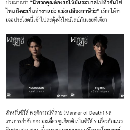
ประมาณว่า
“นี่พวกคุณต้องรอให้มันระบาดไปทั่วกันใช่
ไหม ถึงจะเริ่มทำงานอ่ะ แม่งเปลืองภาษีว่ะ”
เรียกได้ว่า
เจอประโยคนี้เข้าไปสะดุ้งทั้งไทม์ไลน์กันเลยทีเดียว
สำหรับซีรีส์ พฤติการณ์ที่ตาย (Manner of Death) ผล
งานการกำกับของ มะเดี่ยว ชูเกียรติ เป็นซีรีส์ Y เกี่ยวกับแนว
สืบสวนสอบสวน เรื่องราวของหมอบรรณ
(รับบทโดย ตุลย์