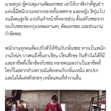
นามสกุล) ผู้ควบคุมงานคัดแยกขยะ เล่าให้เราฟังว่าที่ศูนย์ ฯ
แห่งนี้มีพนักงานหลากหลายทั้งเพศชาย และหญิง วัยรุ่น ไป
จนถึงคนสูงวัย แบ่งกันทำหน้าที่หลายส่วน ตั้งแต่รับขยะจาก
รถเก็บขยะของกรุงเทพมหานคร, คัดแยกขยะ และส่วนงาน
กำจัดขยะ
พนักงานทุกคนต้องปรับตัวให้ชินกับกลิ่นขยะ หากเป็นพนัก
งานใหม่ๆ บางคนถึงขั้นอาเจียน เวียนศีรษะ กินข้าวไม่ได้ก็มี
และอาชีพที่เกี่ยวข้องกับขยะ หลายคนมองว่าเป็นอาชีพที่
ใครก็ไม่อยากทำเพราะมันต้องทนกับกลิ่นเหม็น สกปรก
และไม่ได้แต่งตัวสวยๆ เหมือนคนที่ทำงานอื่น