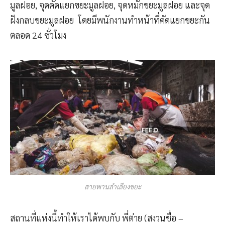
มูลฝอย, จุดคัดแยกขยะมูลฝอย, จุดหมักขยะมูลฝอย และจุด
ฝังกลบขยะมูลฝอย โดยมีพนักงานทำหน้าที่คัดแยกขยะกัน
ตลอด 24 ชั่วโมง
สายพานลำเลียงขยะ
สถานที่แห่งนี้ทำให้เราได้พบกับ พี่ต่าย (สงวนชื่อ –