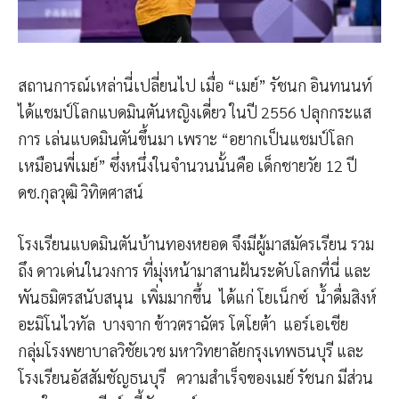
สถานการณ์เหล่านี่เปลี่ยนไป เมื่อ “เมย์” รัชนก อินทนนท์
ได้แชมป์โลกแบดมินตันหญิงเดี่ยว ในปี 2556 ปลุกกระแส
การ เล่นแบดมินตันขึ้นมา เพราะ “อยากเป็นแชมป์โลก
เหมือนพี่เมย์” ซึ่งหนึ่งในจำนวนนั้นคือ เด็กชายวัย 12 ปี
ดช.กุลวุฒิ วิทิตศาสน์
โรงเรียนแบดมินตันบ้านทองหยอด จึงมีผู้มาสมัครเรียน รวม
ถึง ดาวเด่นในวงการ ที่มุ่งหน้ามาสานฝันระดับโลกที่นี่ และ
พันธมิตรสนับสนุน เพิ่มมากขึ้น ได้แก่ โยเน็กซ์ น้ำดื่มสิงห์
อะมิโนไวทัล บางจาก ข้าวตราฉัตร โตโยต้า แอร์เอเชีย
กลุ่มโรงพยาบาลวิชัยเวช มหาวิทยาลัยกรุงเทพธนบุรี และ
โรงเรียนอัสสัมชัญธนบุรี ความสำเร็จของเมย์ รัชนก มีส่วน