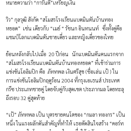
หมายความว่า “การันตี”เหรียญเงิน
วิว” กุลวุฒิ สังกัด “สโมสรโรงเรียนแบดมินตันบ้านทอง
หยอด” เช่น เดียวกับ “เมย์ “ รัชนก อินทนนท์ ซึ่งทั้งคู่คือ
แชมป์โลกแบดมินตันชายเดี่ยว และหญิงเดี่ยวของไทย
ย้อนหลังกลับไปเมื่อ 20 ปีก่อน นักแบดมินตันคนแรกจาก
“สโมสรโรงเรียนแบดมินตันบ้านทองหยอด” ที่เข้าร่วมการ
แข่งขันโอลิมปิก คือ ภัททพล เงินศรีสุข (ชื่อเล่น เป้ ) ใน
การแข่งขันโอลิมปิกฤดูร้อน 2004 ที่กรุงเอเธนส์ ประเทศ
กรีซ ประเภทชายคู่ โดยจับคู่กับสุดเขต ประภากมล โดยทะลุ
ถึงรอบ 32 คู่สุดท้าย
“เป้” ภัททพล เป็น บุตรชายคนโตของ “กมลา ทองกร” เป็น
หนึ่ง ในแรงผลักดันสำคัญที่ทำให้ เธอตัดสินใจสร้าง “คอร์ท