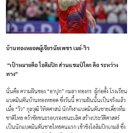
บ้านทองหยอดผู้เจียรนัยเพชร เมย์-วิว
“เป้าหมายคือ โอลิมปิก ส่วนแชมป์โลก คือ ระหว่าง
ทาง”
นั่นคือ ความฝันของ “อาปุก” กมลา ทองกร ผู้ก่อตั้ง โรงเรียน
แบดมินตันบ้านทองหยอด ซึ่งวันนี้ ความฝันนั้นเป็นจริงแล้ว
เมื่อ “วิว” กุลวุฒิ วิทิตศาสน์ นักกีฬาแบดมินตันชายเดี่ยวทีม
ชาติไทย คว้าชัยชนะรอบรองชนะเลิศ สร้างประวัติศาสตร์
เป็นนักแบดมินตันชายไทยคนแรก เข้าชิงโอลิมปิกเกมส์ ซึ่ง