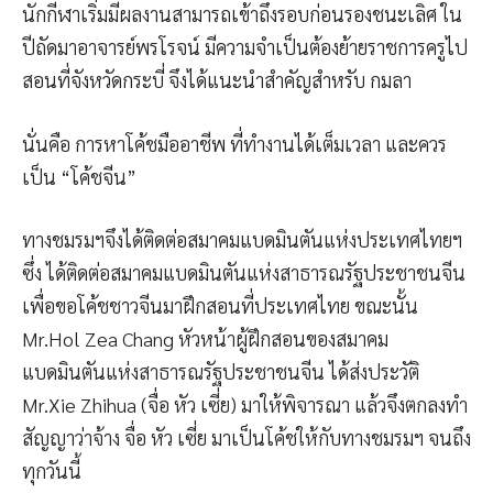
นักกีฬาเริ่มมีผลงานสามารถเข้าถึงรอบก่อนรองชนะเลิศ ใน
ปีถัดมาอาจารย์พรโรจน์ มีความจำเป็นต้องย้ายราชการครูไป
สอนที่จังหวัดกระบี่ จึงได้แนะนำสำคัญสำหรับ กมลา
นั่นคือ การหาโค้ชมืออาชีพ ที่ทำงานได้เต็มเวลา และควร
เป็น “โค้ชจีน”
ทางชมรมฯจึงได้ติดต่อสมาคมแบดมินตันแห่งประเทศไทยฯ
ซึ่ง ได้ติดต่อสมาคมแบดมินตันแห่งสาธารณรัฐประชาชนจีน
เพื่อขอโค้ชชาวจีนมาฝึกสอนที่ประเทศไทย ขณะนั้น
Mr.Hol Zea Chang หัวหน้าผู้ฝึกสอนของสมาคม
แบดมินตันแห่งสาธารณรัฐประชาชนจีน ได้ส่งประวัติ
Mr.Xie Zhihua (จื่อ หัว เซี่ย) มาให้พิจารณา แล้วจึงตกลงทำ
สัญญาว่าจ้าง จื่อ หัว เซี่ย มาเป็นโค้ชให้กับทางชมรมฯ จนถึง
ทุกวันนี้