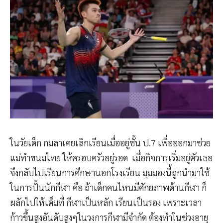
ในวัยเด็ก กมลาเคยเลิกเรียนเมื่ออยู่ชั้น ป.7 เพื่อออกมาช่วย
แม่ทำขนมไทย ให้ครอบครัวอยู่รอด เมื่อกิจการเริ่มอยู่ตัวเธอ
จึงกลับไปเรียนการศึกษานอกโรงเรียน มุมมองนี้ถูกนำมาใช้
ในการปั้นนักกีฬา คือ ถ้าเด็กคนไหนมีศักยภาพด้านกีฬา ก็
ผลักไปให้เต็มที่ กีฬาเป็นหลัก เรียนเป็นรอง เพราะเวลา
ก้าวขึ้นสูงอันดับสูงๆในวงการกีฬามีจำกัด ต้องทำในช่วงอายุ