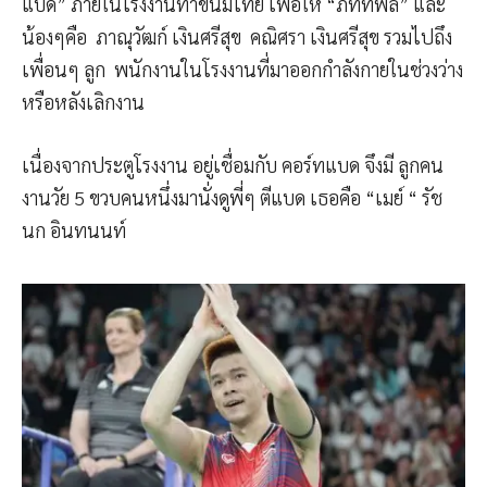
แบด” ภายในโรงงานทำขนมไทย เพื่อให้ “ภัททพล” และ
น้องๆคือ ภาณุวัฒก์ เงินศรีสุข คณิศรา เงินศรีสุข รวมไปถึง
เพื่อนๆ ลูก พนักงานในโรงงานที่มาออกกำลังกายในช่วงว่าง
หรือหลังเลิกงาน
เนื่องจากประตูโรงงาน อยู่เชื่อมกับ คอร์ทแบด จึงมี ลูกคน
งานวัย 5 ขวบคนหนึ่งมานั่งดูพี่ๆ ตีแบด เธอคือ “เมย์ “ รัช
นก อินทนนท์