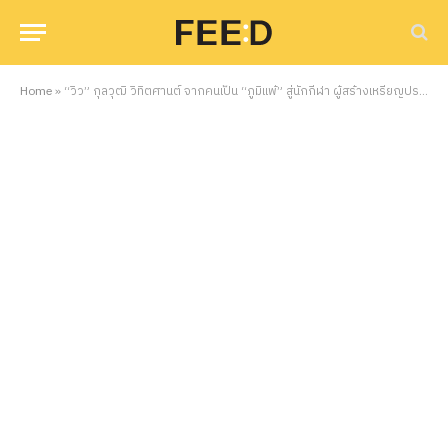
Home
»
“วิว” กุลวุฒิ วิทิตศานต์ จากคนเป็น “ภูมิแพ้” สู่นักกีฬา ผู้สร้างเหรียญประวัติศาสตร์