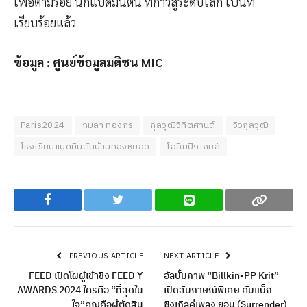
เพื่อตามรอย นักแบดมินตัน ที่ก้าวสู่ระดับโลก เป็นที่
เรียบร้อยแล้ว
ข้อมูล : ศูนย์ข้อมูลมติชน MIC
Paris2024
กมลา ทองกร
กุลวุฒิวิทิตศานต์
วิวกุลวุฒิ
โรงเรียนแบดมินตันบ้านทองหยอด
โอลิมปิกเกมส์
Facebook
Twitter
Line
Copy
PREVIOUS ARTICLE
NEXT ARTICLE
FEED เปิดโผผู้เข้าชิง FEED Y
อัลบั้มภาพ “Billkin-PP Krit”
AWARDS 2024 ใครคือ “ที่สุดใน
เปิดสัมภาษณ์พิเศษ คัมแบ็ก
ใจ”คุณคือผู้ตัดสิน
ซิงเกิลคู่เพลง ยอม (Surrender)