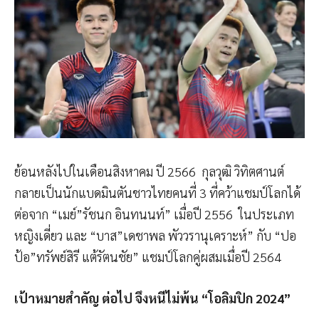
ย้อนหลังไปในเดือนสิงหาคม ปี 2566 กุลวุฒิ วิทิตศานต์
กลายเป็นนักแบดมินตันชาวไทยคนที่ 3 ที่คว้าแชมป์โลกได้
ต่อจาก “เมย์”รัชนก อินทนนท์” เมื่อปี 2556 ในประเภท
หญิงเดี่ยว และ “บาส”เดชาพล พัววรานุเคราะห์” กับ “ปอ
ป้อ”ทรัพย์สิรี แต้รัตนชัย” แชมป์โลกคู่ผสมเมื่อปี 2564
เป้าหมายสำคัญ ต่อไป จึงหนีไม่พ้น “โอลิมปิก 2024”