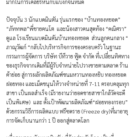
มากในการเคลียร์หนี้กับแบงก์จนหมด
ปัจจุบัน 3 นักแบดมินตัน รุ่นแรกของ “บ้านทองหยอด”
“ภัททพล”พี่ชายคนโต และน้องสาวคนสุดท้อง “คณิศรา”
ดูแล โรงเรียนแบดมินตันบ้านทองหยอด ส่วนลูกคนกลาง “
ภาณุวัฒก์ “กลับไปบริหารกิจการของครอบครัว ในฐานะ
กรรมการผู้จัดการ บริษัท บีทีวาย ฟู้ด จำกัด ที่เปลี่ยนทิศทาง
ของธุรกิจจากเดิมที่มีผู้รับจำหน่ายไปวางขายตามตลาด ร้าน
ค้าย่อย สู่การผลักผลิตภัณฑ์ขนมหวานทองหยิบ ทองหยอด
ฝอยทอง และเม็ดขนุนให้วางจำหน่ายที่ 7-11 ครอบคลุมทุก
สาขา เป็นผลสำเร็จ (มีรายงานว่ายอดขายสาขาใกล้วัดจะดี
เป็นพิเศษ) และ ตั้งเป้าพัฒนาผลิตภัณฑ์“ฝอยทองกรอบ”
ด้วยกรรมวิธีการผลิตแบบ ฟรีซดราย (Freeze dry)ที่มาอายุ
การจัดเก็บนานกว่า 1 ปี ออกสู่ตลาดโลก