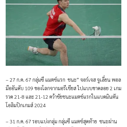
– 27 ก.ค. 67 กลุ่มซี แมตช์แรก ชนะ” จอร์เจส จูเลี่ยน พอล
มืออันดับ 109 ของโลกจากมอรีเชียส ไปแบบขาดลอย 2 เกม
รวด 21-8 และ 21-12 คว้าชัยชนะแมตช์แรกในแบดมินตัน
โอลิมปิกเกมส์ 2024
– 31 ก.ค. 67 รอบแบ่งกลุ่ม กลุ่มซี แมตช์สุดท้าย ชนะผ่าน