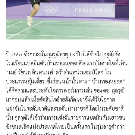
ปี 2557 ซึ่งขณะนั้นกุลวุฒิอายุ 13 ปี ก็ได้ย้ายไปอยู่สังกัด
โรงเรียนแบดมินตันบ้านทองหยอด ด้วยแรงบันดาลใจที่เห็น
“เมย์-รัชนก อินทนนท์”คว้าตำแหน่งแชมป์โลก ใน
ประเภทหญิงเดี่ยว ซึ่งก่อนหน้านั้นทาง “ บ้านทองหยอด”
ได้ติดตามและประทับใจการฟอร์มการเล่น ของ ดช. กุลวุฒิ
มาก่อนแล้ว เมื่อตัดสินใจย้ายสังกัด เขาจึงได้รับโอกาส
แข่งขันในระดับชาติและระดับนานาชาติ โดยในระดับชาติ
นั้น กุลวุฒิได้เข้าร่วมการแข่งขันรายการแบดมินตันเยาวชน
ชิงชนะเลิศแห่งประเทศไทยเป็นครั้งแรก ในรุ่นอายุต่ำกว่า