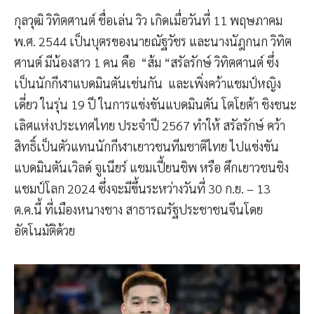
กุลวุฒิ วิทิตศานต์ ชื่อเล่น วิว เกิดเมื่อวันที่ 11 พฤษภาคม
พ.ศ. 2544 เป็นบุตรของนายณัฐวัชร และนางนัฎกนก วิทิต
ศานต์ มีน้องสาว 1 คน คือ “ส้ม “สรัลรักษ์ วิทิตศานต์ ซึ่ง
เป็นนักกีฬาแบดมินตันเช่นกัน และเพิ่งคว้าแชมป์หญิง
เดี่ยว ในรุ่น 19 ปี ในการแข่งขันแบดมินตัน โตโยต้า ชิงชนะ
เลิศแห่งประเทศไทย ประจำปี 2567 ทำให้ สรัลรักษ์ คว้า
สิทธิ์เป็นตัวแทนนักกีฬาเยาวชนทีมชาติไทย ไปแข่งขัน
แบดมินตันเวิลด์ จูเนียร์ แชมเปี้ยนชิพ หรือ ศึกเยาวชนชิง
แชมป์โลก 2024 ซึ่งจะมีขึ้นระหว่างวันที่ 30 ก.ย. – 13
ต.ค.นี้ ที่เมืองหนางชาง สาธารณรัฐประชาชนจีนโดย
อัตโนมัติด้วย