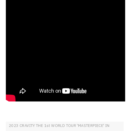
2023 CRAVITY THE 1st WORLD TOUR 'MASTERPIECE' IN