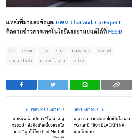
แหล่งที่มาและข้อมูล:
GWM Thailand
,
CarExpert
ติดตามข่าวสารเทคโนโลยีและยานยนต์ได้ที่
FEE:D
EV
EVcar
HEV
SUV
TANK 300
รถยนต์
รถยนต์ไฟฟ้า
รถยนต์ไฮบริด
รถใหม่
Facebook
Twitter
Line
Copy
PREVIOUS ARTICLE
NEXT ARTICLE
มัมหมีพร้อมปั่นวิว “โฟร์ท ณัฐ
ภริตา : ความฝันคือได้เป็นไอดอล
วรรธน์” ส่งซิงเกิลเดี่ยวแรกใน
YG และมี “ลิซ่า BLACKPINK”
ชีวิต “พูดได้ไหม (Let Me Tell
เป็นต้นแบบ