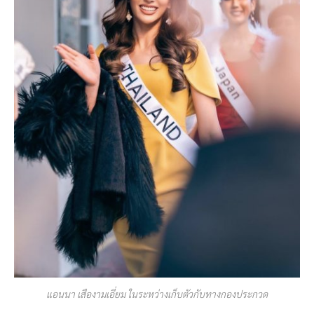
แอนนา เสืองามเอี่ยม ในระหว่างเก็บตัวกับทางกองประกวด