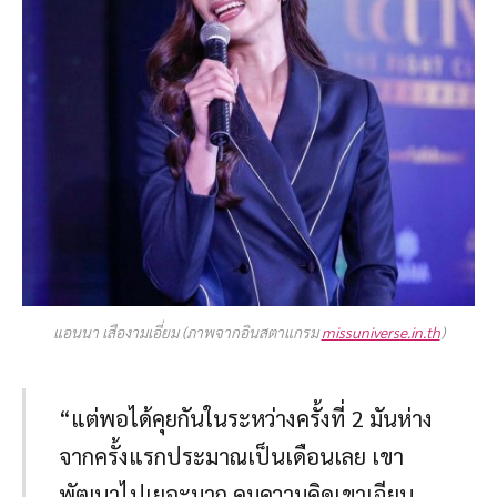
แอนนา เสืองามเอี่ยม (ภาพจากอินสตาแกรม
missuniverse.in.th
)
“แต่พอได้คุยกันในระหว่างครั้งที่ 2 มันห่าง
จากครั้งแรกประมาณเป็นเดือนเลย เขา
พัฒนาไปเยอะมาก คมความคิดเขาเฉียบ