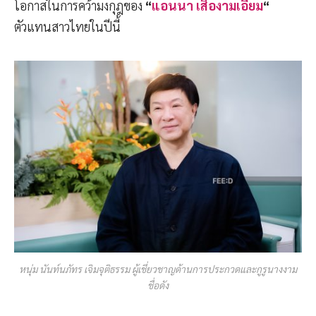
โอกาสในการคว้ามงกุฎของ
“
แอนนา เสืองามเอี่ยม
“
ตัวแทนสาวไทยในปีนี้
หนุ่ม นันท์นภัทร เจิมจุติธรรม ผู้เชี่ยวชาญด้านการประกวดและกูรูนางงาม
ชื่อดัง