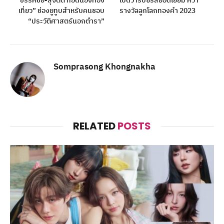
“ขรรค์ชัย-สุจิตต์ ทอดน่องท่อง
เปิดวาร์ปซีรีส์ยอดเยี่ยม คว้า
เที่ยว” ช่องยูทูบสำหรับคนชอบ
รางวัลลูกโลกทองคำ 2023
“ประวัติศาสตร์นอกตำรา”
Somprasong Khongnakha
RELATED
POSTS