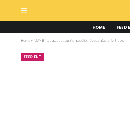
HOME
FEED 
Home
»
“JAY B” ฮอตฮอลล์แตก กับคอนเสิร์ตเดี่ยวแรกในไทยทั้ง 3 รอบ
FEED ENT