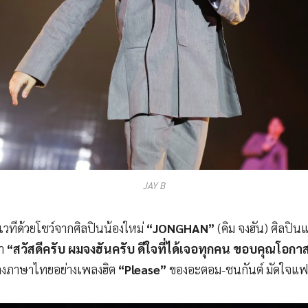
JAY B
เวทีด้วยโชว์จากศิลปินน้องใหม่
“JONGHAN”
(คิม จงฮัน) ศิลปินแ
่า
“สวัสดีครับ ผมจงฮันครับ ดีใจที่ได้เจอทุกคน ขอบคุณโอกาสที
งภาษาไทยอย่างเพลงฮิต
“Please”
ของอะตอม-ชนกันต์ มัดใจแ