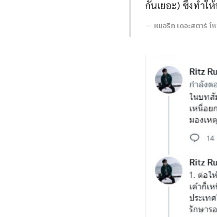
กันเยอะ) ซึ่งทำใ
หมอริท เดอะสตาร์
โพ