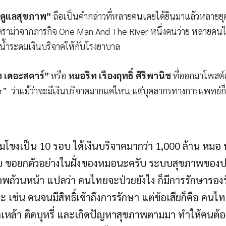
่ดูแลสุขภาพ”
ถือเป็นคำกล่าวที่หลายคนเคยได้ยินมาแล้วหลายยุค
ับดราม่าจากภารกิจ One Man And The River หนึ่งคนว่าย หลายคนใ
ายน้ำระดมเงินบริจาคให้กับโรงยาบาล
 เดอะสตาร์”
หรือ
หมอริท เรืองฤทธิ์ ศิริพานิช
ที่ออกมาโพสต์
 ว่าแม้ว่าจะมีเงินบริจาคมากแค่ไหน แต่บุคลากรทางการแพทย์ก็ยั
ข้ามโขงเป็น 10 รอบ ได้เงินบริจาคมากว่า 1,000 ล้าน หมอ
ครับ ขอยกตัวอย่างในฝั่งของหมอนะครับ ระบบสุขภาพขอ
ถ้วนหน้า แปลว่า คนไทยจะป่วยยังไง ก็มีการรักษารองรับ 
ช่น คนจนมีสิทธิ์เข้าถึงการรักษา แต่ข้อเสียก็คือ คนไ
ิดเหล้า ติดบุหรี่ และเกิดปัญหาสุขภาพตามมา ทำให้คน