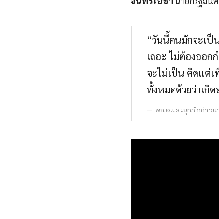
จันทร์โอชา
นายกรัฐมนตรี
“วันนี้คนมักจะเป
เถอะ ไม่ต้องออกกำล
จะไม่เป็น คิดแต่เ
ทั้งหมดด้วยว่าเก
พล.อ.ประยุทธ์ กล่าวนา