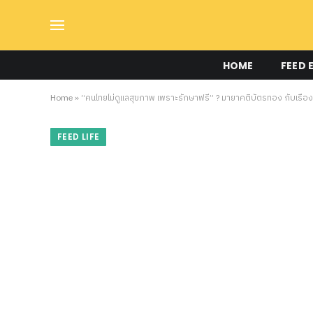
HOME
FEED 
Home
»
“คนไทยไม่ดูแลสุขภาพ เพราะรักษาฟรี” ? มายาคติบัตรทอง กับเรื่อง
FEED LIFE