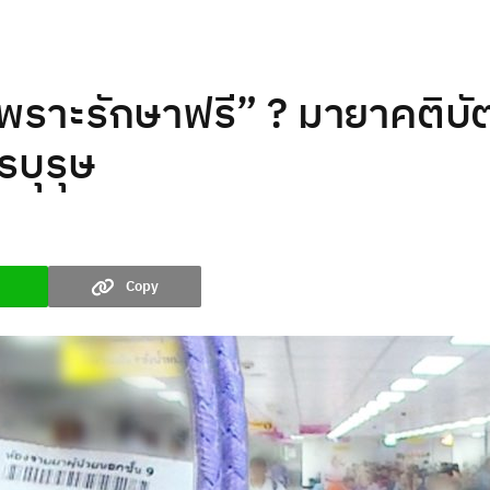
พราะรักษาฟรี” ? มายาคติบั
รบุรุษ
Copy