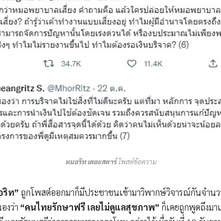
หมอริท เดอะสตาร์
โพสต์ข้อความ
อริท”
ถูกโพสต์ออกมาก็มีประชาชนเข้ามาวิพากษ์วิจารณ์กันจำนว
นองว่า
“คนไทยรักษาฟรี เลยไม่ดูแลสุขภาพ”
ก็เคยถูกพูดถึงมา