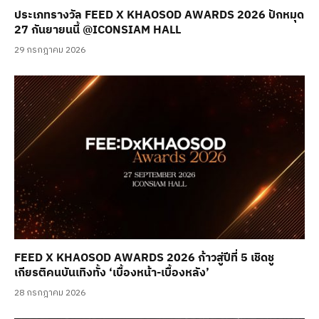
ประเภทรางวัล FEED X KHAOSOD AWARDS 2026 ปักหมุด
27 กันยายนนี้ @ICONSIAM HALL
29 กรกฎาคม 2026
FEED X KHAOSOD AWARDS 2026 ก้าวสู่ปีที่ 5 เชิดชู
เกียรติคนบันเทิงทั้ง ‘เบื้องหน้า-เบื้องหลัง’
28 กรกฎาคม 2026