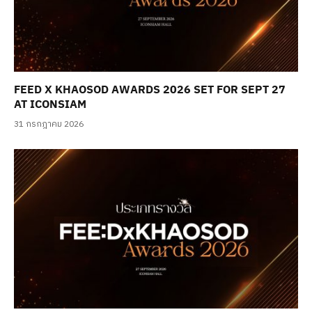
FEED X KHAOSOD AWARDS 2026 SET FOR SEPT 27
AT ICONSIAM
31 กรกฎาคม 2026