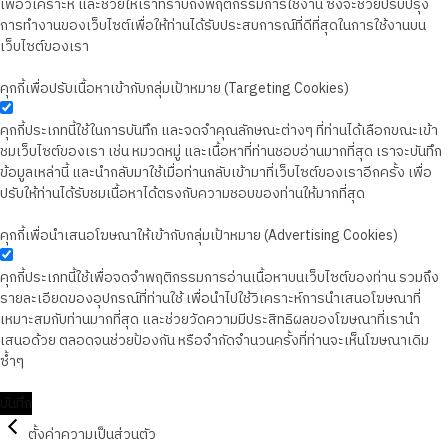
เพื่อวิเคราะห์ และช่วยให้เราทราบถึงพฤติกรรมการใช้งาน ซึ่งจะช่วยปรับปรุง
การทำงานของเว็บไซต์เพื่อให้ท่านได้รับประสบการณ์ที่ดีที่สุดในการใช้งานบน
เว็บไซต์ของเรา
คุกกี้เพื่อปรับเนื้อหาเข้ากับกลุ่มเป้าหมาย (Targeting Cookies)
คุกกี้ประเภทนี้ใช้ในการบันทึก และจดจำคุณลักษณะต่างๆ ที่ท่านได้เลือกขณะเข้า
ชมเว็บไซต์ของเรา เช่น หมวดหมู่ และเนื้อหาที่ท่านชอบอ่านมากที่สุด เราจะบันทึก
ข้อมูลเหล่านี้ และนำกลับมาใช้เมื่อท่านกลับเข้ามาที่เว็บไซต์ของเราอีกครั้ง เพื่อ
ปรับให้ท่านได้รับชมเนื้อหาได้ตรงกับความชอบของท่านให้มากที่สุด
คุกกี้เพื่อนำเสนอโฆษณาให้เข้ากับกลุ่มเป้าหมาย (Advertising Cookies)
คุกกี้ประเภทนี้ใช้เพื่อจดจำพฤติกรรมการอ่านเนื้อหาบนเว็บไซต์ของท่าน รวมถึง
รายละเอียดของอุปกรณ์ที่ท่านใช้ เพื่อนำไปใช้วิเคราะห์การนำเสนอโฆษณาที่
เหมาะสมกับท่านมากที่สุด และช่วยวัดความมีประสิทธิผลของโฆษณาที่เรานำ
เสนอด้วย ตลอดจนช่วยป้องกัน หรือจำกัดจำนวนครั้งที่ท่านจะเห็นโฆษณาเดิม
ซ้ำๆ
บันทึก
ตั้งค่าความเป็นส่วนตัว