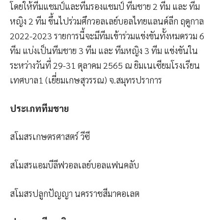
โดยให้ทีมแชมป์และทีมรองแชมป์ ทีมชาย 2 ทีม และ ทีม
หญิง 2 ทีม ขึ้นไปร่วมศึกวอลเลย์บอลไทยแลนด์ลีก ฤดูกาล
2022-2023 รายการนี้จะมีทีมเข้าร่วมแข่งขันทั้งหมดรวม 6
ทีม แบ่งเป็นทีมชาย 3 ทีม และ ทีมหญิง 3 ทีม แข่งขันใน
ระหว่างวันที่ 29-31 ตุลาคม 2565 ณ ยิมเนเซียมโรงเรียน
เทศบาล1 (เยี่ยมเกษสุวรรณ) จ.สมุทรปราการ
ประเภททีมชาย
สโมสรเกษตรศาสตร์ วีซี
สโมสรแอมบีลีฟวอลเลย์บอลแฟนคลับ
สโมสรปลูกปัญญา นครราชสีมาคอเลต