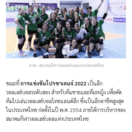
ภาพ : สมาคมกีฬาวอลเลย์บอลแห่งประเทศไทย
ขณะที่
การแข่งขันโปรชาเลนจ์ 2022
เป็นลีก
วอลเลย์บอลระดับสอง สำหรับทีมชายและทีมหญิง เพื่อคัด
ทีมไปเล่นวอลเลย์บอลไทยแลนด์ลีก ซึ่งเป็นลีกอาชีพสูงสุด
ในประเทศไทย ก่อตั้งในปี พ.ศ. 2554 ภายใต้การบริหารของ
สมาคมกีฬาวอลเลย์บอลแห่งประเทศไทย