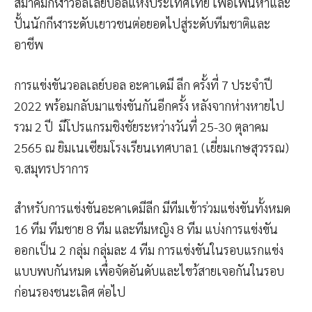
สมาคมกีฬาวอลเลย์บอลแห่งประเทศไทย เพื่อเฟ้นหาและ
ปั้นนักกีฬาระดับเยาวชนต่อยอดไปสู่ระดับทีมชาติและ
อาชีพ
การแข่งขันวอลเลย์บอล อะคาเดมี ลีก ครั้งที่ 7 ประจำปี
2022 พร้อมกลับมาแข่งขันกันอีกครั้ง หลังจากห่างหายไป
รวม 2 ปี มีโปรแกรมชิงชัยระหว่างวันที่ 25-30 ตุลาคม
2565 ณ ยิมเนเซียมโรงเรียนเทศบาล1 (เยี่ยมเกษสุวรรณ)
จ.สมุทรปราการ
สำหรับการแข่งขันอะคาเดมีลีก มีทีมเข้าร่วมแข่งขันทั้งหมด
16 ทีม ทีมชาย 8 ทีม และทีมหญิง 8 ทีม แบ่งการแข่งขัน
ออกเป็น 2 กลุ่ม กลุ่มละ 4 ทีม การแข่งขันในรอบแรกแข่ง
แบบพบกันหมด เพื่อจัดอันดับและไขว้สายเจอกันในรอบ
ก่อนรองชนะเลิศ ต่อไป