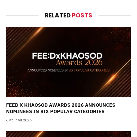
RELATED
POSTS
FEED X KHAOSOD AWARDS 2026 ANNOUNCES
NOMINEES IN SIX POPULAR CATEGORIES
6 สิงหาคม 2026