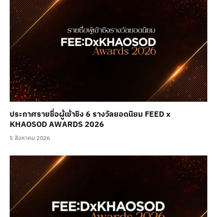
ประกาศรายชื่อผู้เข้าชิง 6 รางวัลยอดนิยม FEED x
KHAOSOD AWARDS 2026
5 สิงหาคม 2026