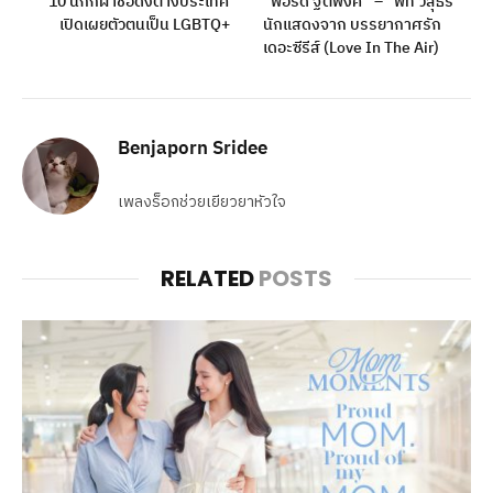
10 นักกีฬาชื่อดังต่างประเทศ
“ฟอร์ด ฐิติพงศ์” – “พีท วสุธร”
เปิดเผยตัวตนเป็น LGBTQ+
นักแสดงจาก บรรยากาศรัก
เดอะซีรีส์ (Love In The Air)
Benjaporn Sridee
เพลงร็อกช่วยเยียวยาหัวใจ
RELATED
POSTS