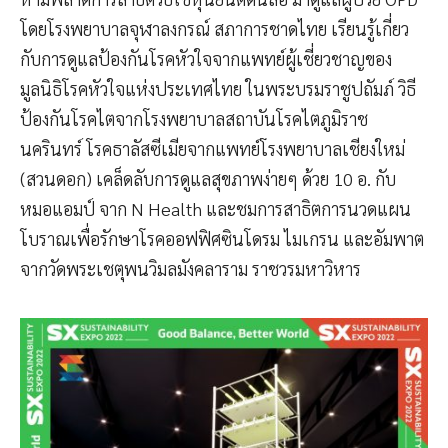
โดยโรงพยาบาลจุฬาลงกรณ์ สภาการชาดไทย เรียนรู้เกี่ยว
กับการดูแลป้องกันโรคหัวใจจากแพทย์ผู้เชี่ยวชาญของ
มูลนิธิโรคหัวใจแห่งประเทศไทย ในพระบรมราชูปถัมภ์ วิธี
ป้องกันโรคไตจากโรงพยาบาลสถาบันโรคไตภูมิราช
นครินทร์ โรคธาลัสซีเมียจากแพทย์โรงพยาบาลเชียงใหม่
(สวนดอก) เคล็ดลับการดูแลสุขภาพง่ายๆ ด้วย 10 อ. กับ
หมอแอมป์ จาก N Health และชมการสาธิตการนวดแผน
โบราณเพื่อรักษาโรคออฟฟิศซินโดรม ไมเกรน และอัมพาต
จากวัดพระเชตุพนวิมลมังคลาราม ราชวรมหาวิหาร