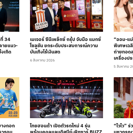
ที่ 34
เมเจอร์ ซีนีเพล็กซ์ กรุ้ป จับมือ แมกซ์
“ออม-แม
หลายแนว-
โซลูชัน ยกระดับประสบการณ์ความ
พิเศษเฉล
้งเกิด
บันเทิงไร้เงินสด
ถ่ายทอดส
เครื่องปร
6 สิงหาคม 2026
5 สิงหาคม 
“บางกอก
ไทยฮอนด้า เปิดตัวรถใหม่ 4 รุ่น
“ไวไว” ร
าราธอน
พร้อมคอลแลบดิสนีย์-พิกซาร์ BUZZ
มหากรุณา