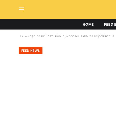
HOME
FEED 
Home
»
“ลูกเกด เมทินี” สวยเด็กผิดหูผิดตา จนหลายคนอยากรู้ว่าไปทำอะไร
FEED NEWS