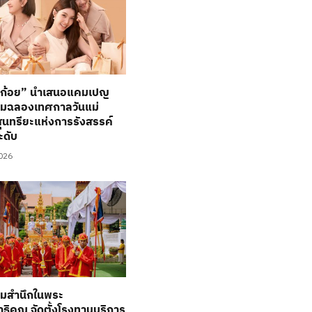
่ก้อย” นำเสนอแคมเปญ
ิมฉลองเทศกาลวันแม่
ุนทรียะแห่งการรังสรรค์
ะดับ
2026
่วมสำนึกในพระ
ธิคุณ จัดตั้งโรงทานบริการ