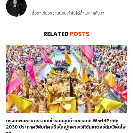
สั่งชาเขียวหวานน้อย ทำไมได้น้ำเปล่ากลับมา
RELATED
POSTS
กรุงเทพมหานครผ่านเข้ารอบสุดท้ายชิงสิทธิ์ WorldPride
2030 ประกาศวิสัยทัศน์ยิ่งใหญ่กลางเวทีอัมสเตอร์ดัมเวิล์ดไพ