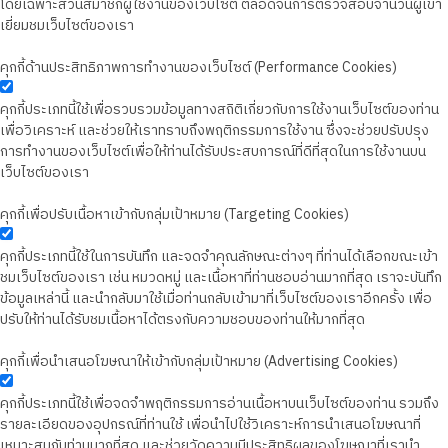
โดยเฉพาะส่วนสมาชิกผู้ใช้งานของเว็บไซต์ ตลอดจนการตรวจสอบจำนวนผู้เข้า
เยี่ยมชมเว็บไซต์ของเรา
คุกกี้ด้านประสิทธิภาพการทำงานของเว็บไซต์ (Performance Cookies)
คุกกี้ประเภทนี้ใช้เพื่อรวบรวมข้อมูลทางสถิติเกี่ยวกับการใช้งานเว็บไซต์ของท่าน
เพื่อวิเคราะห์ และช่วยให้เราทราบถึงพฤติกรรมการใช้งาน ซึ่งจะช่วยปรับปรุง
การทำงานของเว็บไซต์เพื่อให้ท่านได้รับประสบการณ์ที่ดีที่สุดในการใช้งานบน
เว็บไซต์ของเรา
คุกกี้เพื่อปรับเนื้อหาเข้ากับกลุ่มเป้าหมาย (Targeting Cookies)
คุกกี้ประเภทนี้ใช้ในการบันทึก และจดจำคุณลักษณะต่างๆ ที่ท่านได้เลือกขณะเข้า
ชมเว็บไซต์ของเรา เช่น หมวดหมู่ และเนื้อหาที่ท่านชอบอ่านมากที่สุด เราจะบันทึก
ข้อมูลเหล่านี้ และนำกลับมาใช้เมื่อท่านกลับเข้ามาที่เว็บไซต์ของเราอีกครั้ง เพื่อ
ปรับให้ท่านได้รับชมเนื้อหาได้ตรงกับความชอบของท่านให้มากที่สุด
คุกกี้เพื่อนำเสนอโฆษณาให้เข้ากับกลุ่มเป้าหมาย (Advertising Cookies)
คุกกี้ประเภทนี้ใช้เพื่อจดจำพฤติกรรมการอ่านเนื้อหาบนเว็บไซต์ของท่าน รวมถึง
รายละเอียดของอุปกรณ์ที่ท่านใช้ เพื่อนำไปใช้วิเคราะห์การนำเสนอโฆษณาที่
เหมาะสมกับท่านมากที่สุด และช่วยวัดความมีประสิทธิผลของโฆษณาที่เรานำ