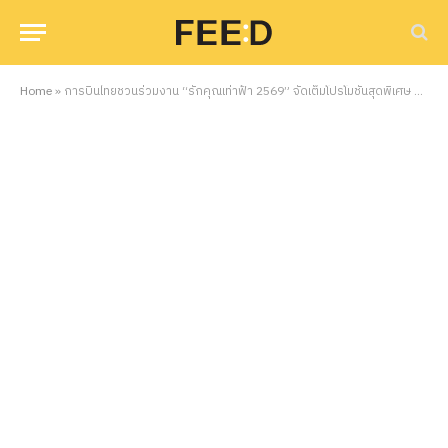
Home
»
การบินไทยชวนร่วมงาน “รักคุณเท่าฟ้า 2569” จัดเต็มโปรโมชั่นสุดพิเศษ พร้อมเปิดตัวมาสคอตครั้งแรก